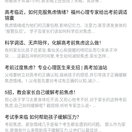
陪着孩子背诵1小时,甚至晚上还出现了失眠、焦虑等...
高考临近，如何克服焦虑情绪？福州心理专家给出考前调适
锦囊
焦虑情绪成为他们的沉重包袱,影响记忆力、注意力,甚至诱发身体的
“报警反应”。 学子及家长们该如何科学应对焦虑...
科学调适、无声陪伴，化解高考前焦虑这么做！
有的家长比孩子还紧张,看似关心和提醒的唠叨反而引来亲子冲
突……这最后冲刺的时间里,考生如何减轻焦虑,家长怎样...
考前过度焦虑？专业心理医生来支招 | 高考加油站
父母要树立对高考的正确认知,接纳孩子的感受,并引导孩子正确缓解
焦虑情绪。1.父母首先要对考试有正确的认知,减少...
5招，教会家长自己缓解考前焦虑！
担心孩子学习太累身体吃不消,又担心他考不好,对于家长的这种考前
焦虑,自己如何缓解呢? 戳视频,听听专家怎么说~ ...
考试季来临 如何帮助孩子缓解压力？
考前焦虑、紧张情绪几乎是每个考生都会遇到的问题。 那么作为家
长,能做些什么来帮助孩子缓解压力,让他们以最佳状...