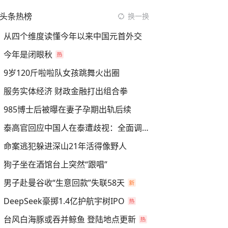
头条热榜
换一换
从四个维度读懂今年以来中国元首外交
今年是闭眼秋
9岁120斤啦啦队女孩跳舞火出圈
服务实体经济 财政金融打出组合拳
985博士后被曝在妻子孕期出轨后续
泰高官回应中国人在泰遭歧视：全面调查
命案逃犯躲进深山21年活得像野人
狗子坐在酒馆台上突然“跟唱”
男子赴曼谷收“生意回款”失联58天
DeepSeek豪掷1.4亿护航宇树IPO
台风白海豚或吞并鲸鱼 登陆地点更新