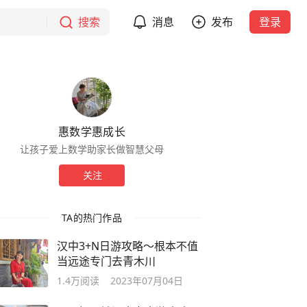
搜索
消息
发布
登录
惠数学惠成长
让孩子爱上数学助家长做智慧父母
关注
TA的热门作品
汉中3+N日游攻略～根本不值
当远途专门去青木川
1.4万
阅读
2023年07月04日