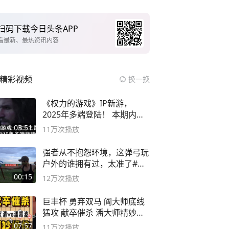
扫码下载今日头条APP
看最新、最热资讯内容
精彩视频
换一换
《权力的游戏》IP新游，
2025年多端登陆！ 本期内容
概要
03:51
11万
次播放
强者从不抱怨环境，这弹弓玩
户外的谁拥有过，太准了#弹
弓#户外
00:15
12万
次播放
巨丰杯 勇弃双马 阎大师底线
猛攻 献卒催杀 潘大师精妙入
局
07:57
11万
次播放