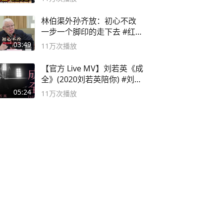
林伯渠外孙齐放：初心不改
一步一个脚印的走下去 #红船
论坛
03:49
11万
次播放
【官方 Live MV】刘若英《成
全》(2020刘若英陪你) #刘若
英 #成全
05:24
11万
次播放