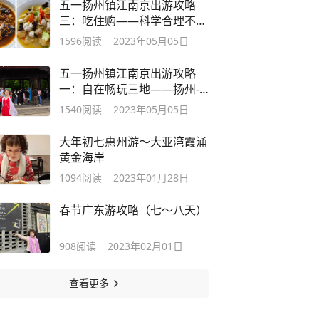
五一扬州镇江南京出游攻略
三：吃住购——科学合理不踩
坑
1596
阅读
2023年05月05日
五一扬州镇江南京出游攻略
一：自在畅玩三地——扬州-
镇江篇
1540
阅读
2023年05月05日
大年初七惠州游～大亚湾霞涌
黄金海岸
1094
阅读
2023年01月28日
春节广东游攻略（七～八天）
908
阅读
2023年02月01日
查看更多