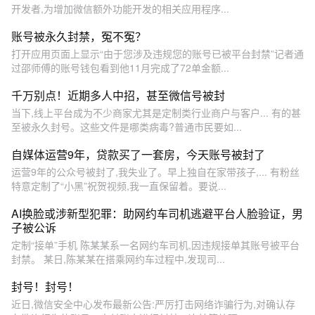
开发者,为增加微信额外功能开发的相关应用程序...
账号被永久封禁，冤不冤？
打开应用页面上显示“由于您涉及违规您的账号已被平台封禁”记者通
过邵师傅的账号钱包看到他11月完成了72单金额...
千万别点！近期多人中招，甚至微信号被封
当下,线上平台成为不少商家尤其是定制类行业商户与客户... 有的甚
至被永久封号。这些文件是哪类病毒?普通市民要如...
自媒体运营9年，贷款买了一套房，今天账号被封了
运营9年的公众号被封了,我失业了。早上独自在家带孩子,... 有粉丝
特意定制了“小黑”祝贺视频,我一直保留着。要说...
AI换脸或涉新型犯罪：助网约车司机逃避平台人脸验证，男
子被公诉
定制“接单”手机 陈某某系一名网约车司机,因违规接单其账号被平台
封禁。 某日,陈某某在搭乘网约车过程中,发现司...
封号！封号！
近日,微信安全中心发布最新公告:严厉打击网络诈骗行为,对确认存