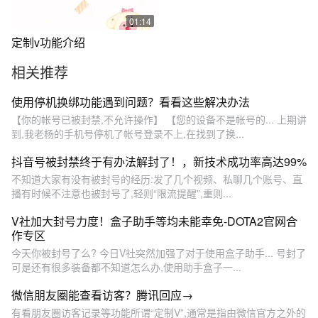
01:14
定制v功能介绍
相关推荐
使用停机换绑功能遇到问题？看看这些解决办法
【你的帐号已被封禁,不允许操作】 【您的设备不是帐号的... 上期讲
到,我老杨的手机号停机了帐号登录不上,在找到了换...
抖音号被封禁终于有办法解封了！，新技术成功率高达99%
不知道大家有没有被封号的经历:发了几个视频、私聊几个账号、直
播有时候不注意也被封号了,轻则“限流提醒”,重则...
V社加大封号力度！盒子助手等均未能幸免-DOTA2官网合
作专区
今天你被封号了么? 今日V社突然加强了对于使用盒子助手... 号封了
可是还有很多装备都不知道怎么办,使用助手盒子一...
微信朋友圈能查看访客？腾讯回应→
有看朋友圈访客记录等功能所谓“定制V”,通常是指由微信官方之外的