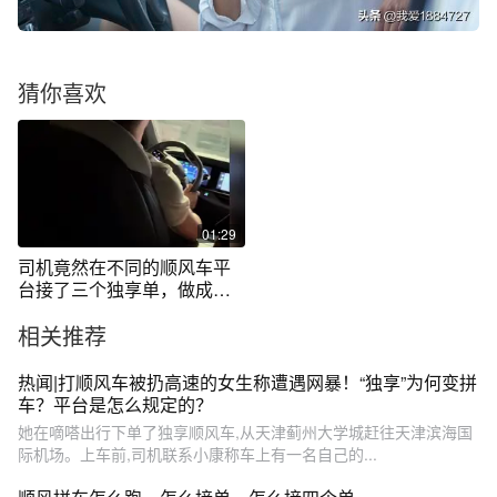
猜你喜欢
01:29
司机竟然在不同的顺风车平
台接了三个独享单，做成了
拼车！
相关推荐
热闻|打顺风车被扔高速的女生称遭遇网暴！“独享”为何变拼
车？平台是怎么规定的？
她在嘀嗒出行下单了独享顺风车,从天津蓟州大学城赶往天津滨海国
际机场。上车前,司机联系小康称车上有一名自己的...