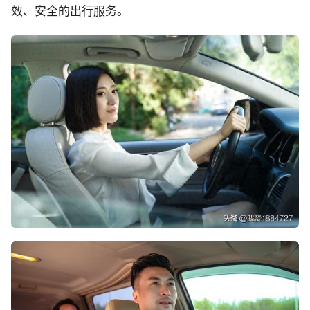
效、安全的出行服务。