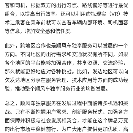
客和司机，根据双方的出行习惯、路线偏好等进行最优
组合，以提高出行效率。还可以利用虚拟现实（VR）技
术让乘客在乘车前就可以查看车辆内部环境、司机面容
等信息，增加安全感和信任度。
此外，跨地区合作也是顺风车独享服务可以发展的一个
方向。不同地区的出行需求和交通状况有所不同，如果
各个地区的平台能够加强合作，共享资源、交流经验，
那么就能更好地应对各种挑战。比如，发达地区可以向
欠发达地区分享在服务管理、技术应用等方面的成功经
验，推动整个顺风车独享服务行业的均衡发展。
总之，顺风车独享服务在发展过程中面临诸多机遇和挑
战。只有不断挖掘用户需求、创新服务模式、加强各方
面保障并积极与社会发展相契合，才能在这个瞬息万变
的出行市场中稳健前行，为广大用户提供更加优质、高