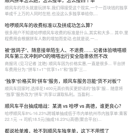
顺风拼车怎么跑，怎么接单，怎么接四个单
顺风车的尽头就是玩拼车,我们得接受这个现实,一个一百块钱的独享
单成千上万的人同时在抢,也没这么多独享单给你,...
哈啰顺风车的收费标准以及拼成功怎么算？
很多用户不知道哈啰顺风车收费的标准是什么,其实和大多... 其中,里
程费用会根据拼车人数的增加而变动,也就是说,一...
被“放鸽子”、随意接单陌生人、不退费……记者体验嘀嗒顺
风车第三次冲刺IPO的嘀嗒出行安全隐患依然不改
商报讯 (见习记者 沈艳) 顺风车因为价格实惠,一直是很多... 平台拼
车费用分为:“拼车1+1”“优享1+1”和“独享”三...
“独享”价格买到“拼车”服务，顺风车服务岂能“货不对板”？
顺风车回家时,选择花1400元高价购买更舒适的“独享”服... 随意将
“独享”服务改为“拼车”共享以谋取私利。当盈利...
顺风车平台抽成暗战：某滴 vs 哈啰 vs 高德，谁更良心？‌
哈啰顺风车8%-16.23%跨城单抽成低于市内单杭州市内独享单:乘客
22.1元 → 司机18.5元(抽成16.23%)高德(聚合平台)...
都说抢单难，抢不到顺风车独享单，这下不用慌了