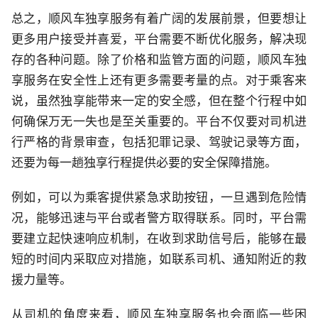
总之，顺风车独享服务有着广阔的发展前景，但要想让
更多用户接受并喜爱，平台需要不断优化服务，解决现
存的各种问题。除了价格和监管方面的问题，顺风车独
享服务在安全性上还有更多需要考量的点。对于乘客来
说，虽然独享能带来一定的安全感，但在整个行程中如
何确保万无一失也是至关重要的。平台不仅要对司机进
行严格的背景审查，包括犯罪记录、驾驶记录等方面，
还要为每一趟独享行程提供必要的安全保障措施。
例如，可以为乘客提供紧急求助按钮，一旦遇到危险情
况，能够迅速与平台或者警方取得联系。同时，平台需
要建立起快速响应机制，在收到求助信号后，能够在最
短的时间内采取应对措施，如联系司机、通知附近的救
援力量等。
从司机的角度来看，顺风车独享服务也会面临一些困