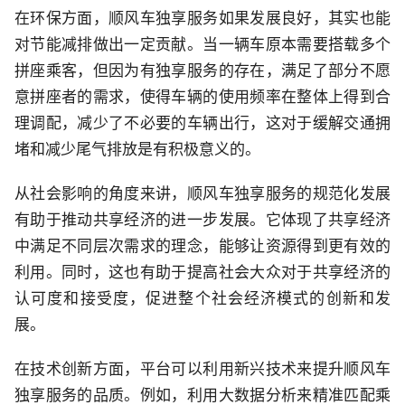
在环保方面，顺风车独享服务如果发展良好，其实也能
对节能减排做出一定贡献。当一辆车原本需要搭载多个
拼座乘客，但因为有独享服务的存在，满足了部分不愿
意拼座者的需求，使得车辆的使用频率在整体上得到合
理调配，减少了不必要的车辆出行，这对于缓解交通拥
堵和减少尾气排放是有积极意义的。
从社会影响的角度来讲，顺风车独享服务的规范化发展
有助于推动共享经济的进一步发展。它体现了共享经济
中满足不同层次需求的理念，能够让资源得到更有效的
利用。同时，这也有助于提高社会大众对于共享经济的
认可度和接受度，促进整个社会经济模式的创新和发
展。
在技术创新方面，平台可以利用新兴技术来提升顺风车
独享服务的品质。例如，利用大数据分析来精准匹配乘