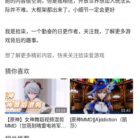
前的内容很空洞，但是我相信，开放世界想加入玩法实
际并不难。大框架都出来了，小细节一定会更好
我是拾柒，一个勤奋的日更作者，关注我，了解更多游
戏背后的趣事。
想了解更多精彩内容，快来关注拾柒爱游戏
猜你喜欢
03:04
03:40
【原神】女神舞蹈视频混剪
[原神MMD][A]ddiction（丽
MMD（甘雨刻晴雷电将军优
莎）
菈琴绫华）