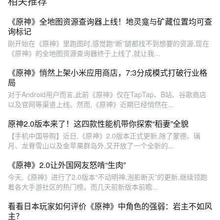
相关推荐
《原神》全地图资源查询器上线！地灵龛与矿藏位置均可查
询标记
刚开始在《原神》里跑图时,感觉跑“断”腿都找不到想要的资源,现在
《原神》的全地图资源查询器终于上线了,就让我...
《原神》悄然上架小米应用商店，7:3分成模式打破行业格
局
对于Android用户而言,此前《原神》仅在TapTap、B站、谷歌商店
以及官网等渠道上线。然而,《原神》近期已经悄然在...
原神2.0版本来了！这四款性能机带你探索“稻妻”全貌
【手机中国导购】近日,《原神》2.0版本正式更新,除了蒙德、璃
月、龙脊雪山以及金苹果群岛外,又开放了一个全新的...
《原神》2.0让外国网友怒啃“生肉”
今天,《原神》进行了2.0版本“不动明神,泡影断灭”的更新,继续领跑
着各大手游社区的热门榜。而几天前新版本前瞻...
看看日本玩家如何评价《原神》中角色的强弱：岩主不如风
主？