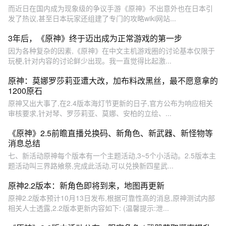
而近日在国内成为现象级的争议手游《原神》不出意外也在日本引
发了热议,甚至日本玩家还组建了专门的攻略wiki网站...
3年后，《原神》终于迈出成为正常游戏的第一步
因为各种复杂的因素,《原神》在中文主机游戏圈的讨论基本仅限于
玩梗,针对内容的讨论鲜少出现。我一直觉得比起激...
原神：莫娜罗莎莉亚遭大改，加布料改黑丝，最不愿意拿的
1200原石
原神又出大事了,在2.4版本海灯节更新的日子,官方公布为响应相关
审核要求,针对琴、罗莎莉亚、莫娜、安柏的立绘、...
《原神》2.5前瞻直播兑换码、新角色、新武器、新怪物等
消息总结
七、新活动原神每个版本有一个主题活动,3~5个小活动。2.5版本主
题活动叫三界路飨祭,完成此活动,可以兑换新四星武...
原神2.2版本：新角色即将到来，地图再更新
原神2.2版本预计10月13日发布,根据可靠性高的消息,原神测试内部
相关人士透露,2.2版本更新内容如下: (温馨提示:泄...