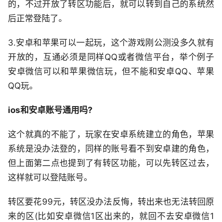
的，不过开放了转区功能后，就可以转到自己的系统然
后正常登陆了。
3.安卓和苹果可以一起玩，这个游戏刚公测没多久就有
开放的，互通必须是同样QQ或者微信平台，举个例子
安卓微信可以和苹果微信玩，但不能和安卓QQ、苹果
QQ玩。
ios和安卓账号通用吗?
这个就真的不能了，玩家在安卓系统建立的角色，苹果
系统是没办法登的，同样的账号看不到安卓建的角色，
但上面第二点也提到了有转区功能，可以先转区过去，
这样就可以登陆账号。
转区要花99元，转区没办法反悔，转出来也无法转回原
来的区(比如安卓微信1区出来的，就回不去安卓微信1