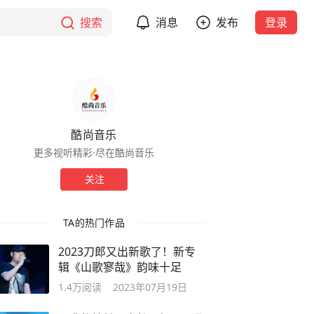
搜索
消息
发布
登录
酷尚音乐
更多视听精彩·尽在酷尚音乐
关注
TA的热门作品
2023刀郎又出新歌了！新专
辑《山歌寥哉》韵味十足
1.4万
阅读
2023年07月19日