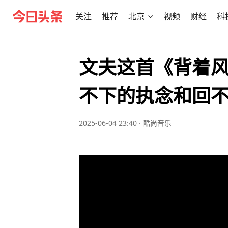
关注
推荐
北京
视频
财经
科
文夫这首《背着
不下的执念和回
2025-06-04 23:40
·
酷尚音乐