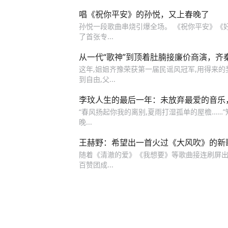
唱《祝你平安》的孙悦，又上春晚了
孙悦一段歌曲串烧引爆全场。 《祝你平安》《好
了首张专...
从一代“歌神”到顶着肚腩接廉价商演，齐
这年,姐姐齐豫荣获第一届民谣风冠军,用得来的
到自由,父...
李玟人生的最后一年：未放弃最爱的音乐
“春风扬起你我的离别,夏雨打湿孤单的屋檐……”知
晚...
王赫野：希望出一首火过《大风吹》的新
随着《清澈的爱》《我想要》等歌曲接连刷屏出圈,
百赞团成...