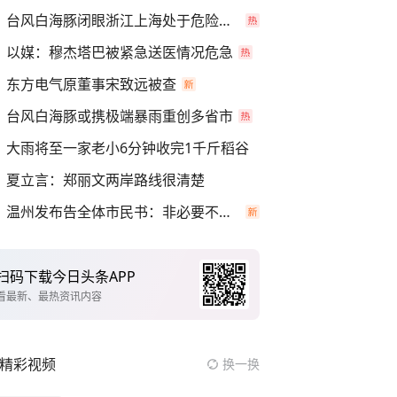
台风白海豚闭眼浙江上海处于危险半圆
以媒：穆杰塔巴被紧急送医情况危急
东方电气原董事宋致远被查
台风白海豚或携极端暴雨重创多省市
大雨将至一家老小6分钟收完1千斤稻谷
夏立言：郑丽文两岸路线很清楚
温州发布告全体市民书：非必要不外出
扫码下载今日头条APP
看最新、最热资讯内容
精彩视频
换一换