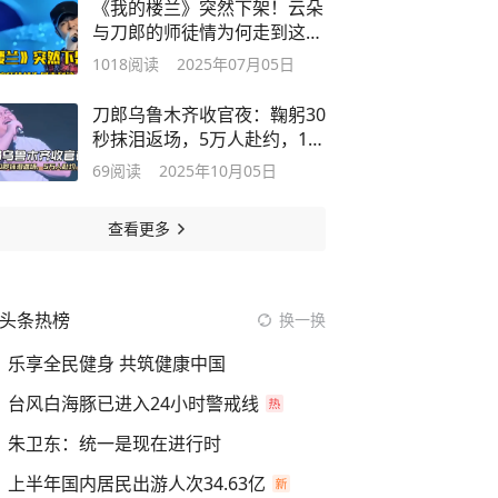
《我的楼兰》突然下架！云朵
与刀郎的师徒情为何走到这一
步？
1018
阅读
2025年07月05日
刀郎乌鲁木齐收官夜：鞠躬30
秒抹泪返场，5万人赴约，1亿
消费
69
阅读
2025年10月05日
查看更多
头条热榜
换一换
乐享全民健身 共筑健康中国
台风白海豚已进入24小时警戒线
朱卫东：统一是现在进行时
上半年国内居民出游人次34.63亿