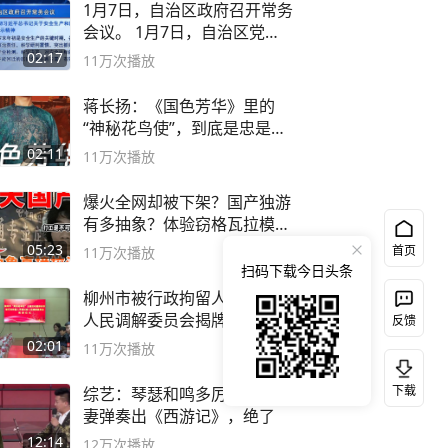
1月7日，自治区政府召开常务
会议。 1月7日，自治区党委
副书记
02:17
11万
次播放
蒋长扬：《国色芳华》里的
“神秘花鸟使”，到底是忠是
奸？
02:11
11万
次播放
爆火全网却被下架？国产独游
有多抽象？体验窃格瓦拉模拟
器！
05:23
首页
11万
次播放
扫码下载今日头条
柳州市被行政拘留人矛盾纠纷
人民调解委员会揭牌成立
反馈
02:01
11万
次播放
下载
综艺：琴瑟和鸣多厉害？小夫
妻弹奏出《西游记》，绝了
12:14
12万
次播放