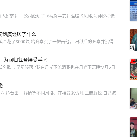
人好梦》... 公司延续了《祝你平安》温暖的风格,为孙悦打造
秦到底经历了什么
奖金花了8000块,给齐秦买了一把吉他。 出狱后的齐秦并没得
，为回归舞台接受手术
名歌... 星星陨落:“我在月光下流泪我也在月光下沉睡”7月5日
歌
抖音出... 抒情等不同风格。在接受采访时,王赫野说,自己被