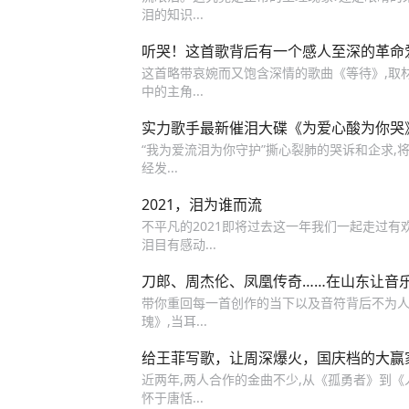
泪的知识...
听哭！这首歌背后有一个感人至深的革命爱情故
这首略带哀婉而又饱含深情的歌曲《等待》,取
中的主角...
实力歌手最新催泪大碟《为爱心酸为你哭
“我为爱流泪为你守护”撕心裂肺的哭诉和企求,
经发...
2021，泪为谁而流
不平凡的2021即将过去这一年我们一起走过
泪目有感动...
刀郎、周杰伦、凤凰传奇……在山东让音
带你重回每一首创作的当下以及音符背后不为人知
瑰》,当耳...
给王菲写歌，让周深爆火，国庆档的大赢
近两年,两人合作的金曲不少,从《孤勇者》到
怀于唐恬...