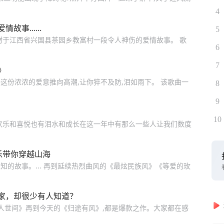
4
事......
5
材于江西省兴国县茶园乡教富村一段令人神伤的爱情故事。 歌
6
7
》
将这份浓浓的爱意推向高潮,让你猝不及防,泪如雨下。 该歌曲一
8
9
10
有欢乐和喜悦也有泪水和成长在这一年中有那么一些人让我们数度
乐带你穿越山海
的故事。... 再到延续热烈曲风的《最炫民族风》《等爱的玫
家，却很少有人知道？
《人世间》再到今天的《归途有风》,都是爆款之作。大家都在感