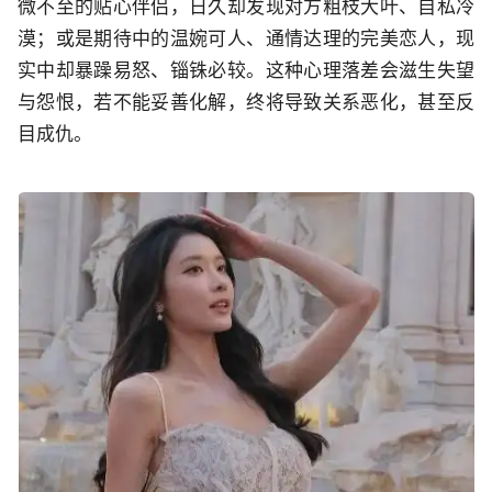
微不至的贴心伴侣，日久却发现对方粗枝大叶、自私冷
漠；或是期待中的温婉可人、通情达理的完美恋人，现
实中却暴躁易怒、锱铢必较。这种心理落差会滋生失望
与怨恨，若不能妥善化解，终将导致关系恶化，甚至反
目成仇。