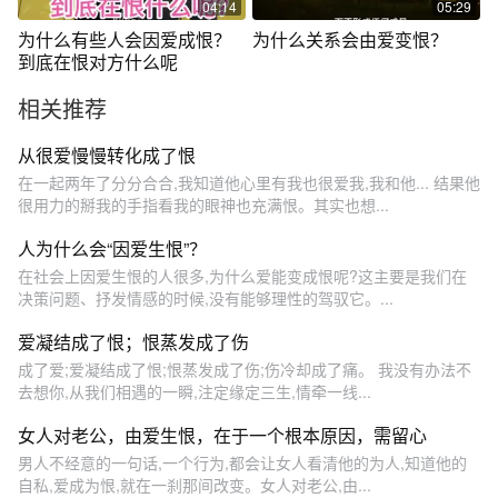
04:14
05:29
为什么有些人会因爱成恨？
为什么关系会由爱变恨？
到底在恨对方什么呢
相关推荐
从很爱慢慢转化成了恨
在一起两年了分分合合,我知道他心里有我也很爱我,我和他... 结果他
很用力的掰我的手指看我的眼神也充满恨。其实也想...
人为什么会“因爱生恨”？
在社会上因爱生恨的人很多,为什么爱能变成恨呢?这主要是我们在
决策问题、抒发情感的时候,没有能够理性的驾驭它。...
爱凝结成了恨；恨蒸发成了伤
成了爱;爱凝结成了恨;恨蒸发成了伤;伤冷却成了痛。 我没有办法不
去想你,从我们相遇的一瞬,注定缘定三生,情牵一线...
女人对老公，由爱生恨，在于一个根本原因，需留心
男人不经意的一句话,一个行为,都会让女人看清他的为人,知道他的
自私,爱成为恨,就在一刹那间改变。女人对老公,由...