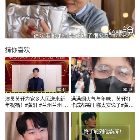
猜你喜欢
00:49
00:18
演员黄轩为家乡人民送来新
满满烟火气与年味，黄轩打
年祝福！#黄轩 #兰州兰州 #
卡成都锦里称太安逸了#黄轩
新年快乐 #2022 #新年祝福 #
#成都
一起倒数的浪漫