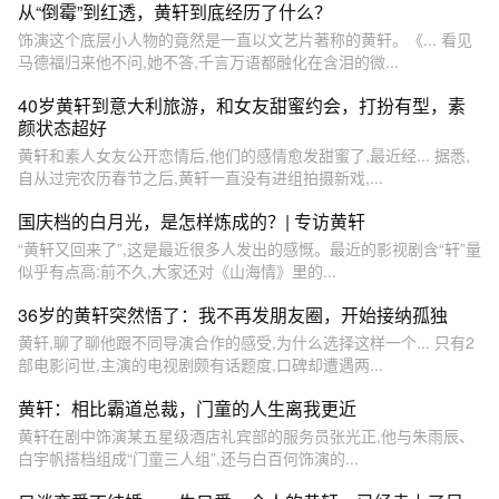
从“倒霉”到红透，黄轩到底经历了什么？
饰演这个底层小人物的竟然是一直以文艺片著称的黄轩。《... 看见
马德福归来他不问,她不答,千言万语都融化在含泪的微...
40岁黄轩到意大利旅游，和女友甜蜜约会，打扮有型，素
颜状态超好
黄轩和素人女友公开恋情后,他们的感情愈发甜蜜了,最近经... 据悉,
自从过完农历春节之后,黄轩一直没有进组拍摄新戏,...
国庆档的白月光，是怎样炼成的？| 专访黄轩
“黄轩又回来了”,这是最近很多人发出的感慨。最近的影视剧含“轩”量
似乎有点高:前不久,大家还对《山海情》里的...
36岁的黄轩突然悟了：我不再发朋友圈，开始接纳孤独
黄轩,聊了聊他跟不同导演合作的感受,为什么选择这样一个... 只有2
部电影问世,主演的电视剧颇有话题度,口碑却遭遇两...
黄轩：相比霸道总裁，门童的人生离我更近
黄轩在剧中饰演某五星级酒店礼宾部的服务员张光正,他与朱雨辰、
白宇帆搭档组成“门童三人组”,还与白百何饰演的...