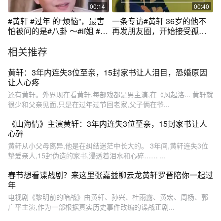
00:14
00:40
#黄轩 #过年 的“烦恼”，最害
一条专访#黄轩 36岁的他不
怕被问的是#八卦 ～#if姐 #明
再发朋友圈，开始接受孤
星 #娱乐镜技场 #新年快乐
独。#演员
相关推荐
黄轩：3年内连失3位至亲，15封家书让人泪目，恐婚原因
让人心疼
还有黄轩。外界现在看黄轩,每部戏都是男主演,在《风起洛... 黄轩就
很少和父亲见面,只是在过年过节回老家,父子俩在爷...
《山海情》主演黄轩：3年内连失3位至亲，15封家书让人
心碎
黄轩从小父母离异,他是在纠结迷茫中长大的。 3年间,黄轩连失3位
挚爱亲人,15封伪造的家书,浸透着泪水和心碎…… ...
春节想看谍战剧？来这里张嘉益柳云龙黄轩罗晋陪你一起过
年
电视剧《黎明前的暗战》由黄轩、孙兴、杜雨露、黄宏、周杨、郭
广平主演,作为一部根据真实历史事件改编的谍战正剧...