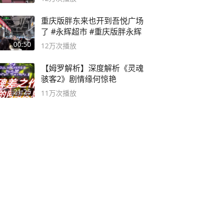
重庆版胖东来也开到吾悦广场
了 #永辉超市 #重庆版胖永辉
00:50
12万
次播放
【姆罗解析】深度解析《灵魂
骇客2》剧情缘何惊艳
21:25
11万
次播放