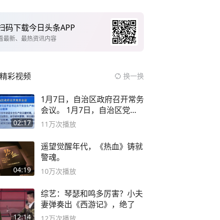
扫码下载今日头条APP
看最新、最热资讯内容
精彩视频
换一换
1月7日，自治区政府召开常务
会议。 1月7日，自治区党委
副书记
02:17
11万
次播放
遥望觉醒年代，《热血》铸就
警魂。
04:19
10万
次播放
综艺：琴瑟和鸣多厉害？小夫
妻弹奏出《西游记》，绝了
12:14
12万
次播放