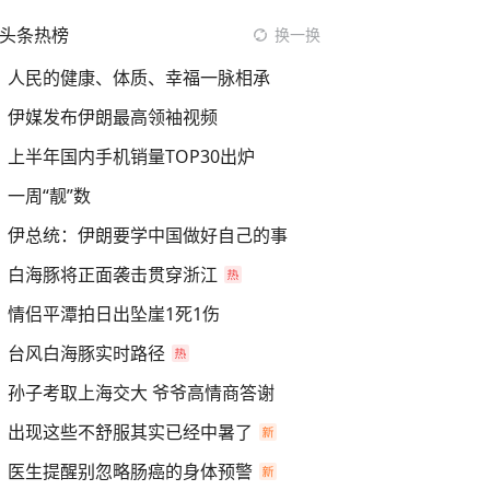
头条热榜
换一换
人民的健康、体质、幸福一脉相承
伊媒发布伊朗最高领袖视频
上半年国内手机销量TOP30出炉
一周“靓”数
伊总统：伊朗要学中国做好自己的事
白海豚将正面袭击贯穿浙江
情侣平潭拍日出坠崖1死1伤
台风白海豚实时路径
孙子考取上海交大 爷爷高情商答谢
出现这些不舒服其实已经中暑了
医生提醒别忽略肠癌的身体预警