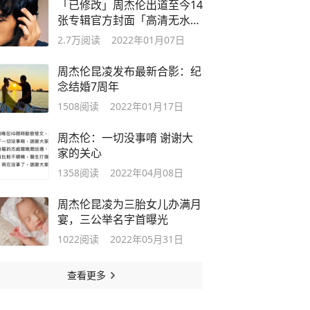
「已修改」周杰伦出道至今14
张专辑官方封面「高清无水
印」
2.7万
阅读
2022年01月07日
周杰伦昆凌发布最新合影：纪
念结婚7周年
1508
阅读
2022年01月17日
周杰伦：一切没事唷 谢谢大
家的关心
1358
阅读
2022年04月08日
周杰伦昆凌为三胎女儿办满月
宴，三公举名字首曝光
1022
阅读
2022年05月31日
查看更多