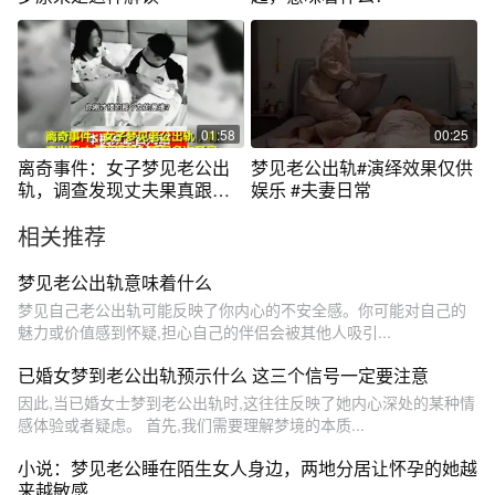
01:58
00:25
离奇事件：女子梦见老公出
梦见老公出轨#演绎效果仅供
轨，调查发现丈夫果真跟女
娱乐 #夫妻日常
下属多次开房
相关推荐
梦见老公出轨意味着什么
梦见自己老公出轨可能反映了你内心的不安全感。你可能对自己的
魅力或价值感到怀疑,担心自己的伴侣会被其他人吸引...
已婚女梦到老公出轨预示什么 这三个信号一定要注意
因此,当已婚女士梦到老公出轨时,这往往反映了她内心深处的某种情
感体验或者疑虑。 首先,我们需要理解梦境的本质...
小说：梦见老公睡在陌生女人身边，两地分居让怀孕的她越
来越敏感