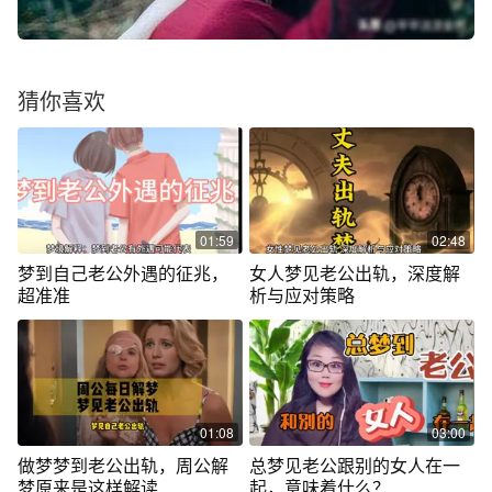
猜你喜欢
01:59
02:48
梦到自己老公外遇的征兆，
女人梦见老公出轨，深度解
超准准
析与应对策略
01:08
03:00
做梦梦到老公出轨，周公解
总梦见老公跟别的女人在一
梦原来是这样解读
起，意味着什么？