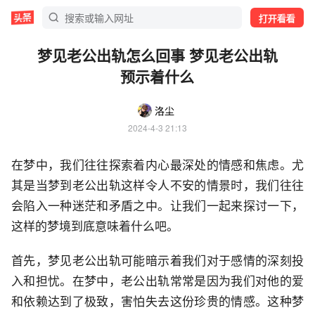
打开看看
梦见老公出轨怎么回事 梦见老公出轨
预示着什么
洛尘
2024-4-3 21:13
在梦中，我们往往探索着内心最深处的情感和焦虑。尤
其是当梦到老公出轨这样令人不安的情景时，我们往往
会陷入一种迷茫和矛盾之中。让我们一起来探讨一下，
这样的梦境到底意味着什么吧。
首先，梦见老公出轨可能暗示着我们对于感情的深刻投
入和担忧。在梦中，老公出轨常常是因为我们对他的爱
和依赖达到了极致，害怕失去这份珍贵的情感。这种梦