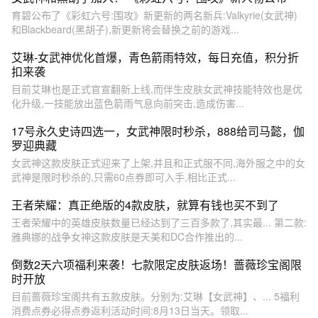
育碧公布了《彩虹六号:围攻》新更新的两名新兵:Valkyrie(女武神)
和Blackbeard(黑胡子),新更新将会替换之前的游戏...
艾琳-女武神优化首爆，青色箭雨特效，每日充值，积分折
扣来袭
目前艾琳也是正式官宣翻新上线,而伴生皮肤女武神技能特效也是优
化升级,一技能放出蓝色箭雨气息向前突击,造成伤害...
17号永久史诗四选一，女武神限时秒杀，888给司马懿，伽
罗迎典藏
女武神这款皮肤正式迎来了上架,并且和正式服不同,海外服之中的女
武神是限时秒杀的,只需60点券即可入手,相比正式...
王者荣耀：真正绝版的4款皮肤，就算有钱也买不到了
王者荣耀中的英雄皮肤数量已经达到了三百多款了,其实最... 第二款:
雅典娜的战争女神这款皮肤是天美和DC合作推出的...
倒数2天六项福利来袭！七款限定皮肤返场！蔷薇珍宝阁限
时开放
目前蔷薇珍宝阁共有五款皮肤。分别为:艾琳【女武神】、... 5福利
消费点券必得点券返利活动时间:8月13日当天。领取...