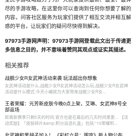
尽的手游攻略，在这里你可以查询到任何你想要了解的
内容。问答社区服务为玩家们提供了相互交流并相互解
惑的平台，让玩家们的疑问尽快得到解决。
97973手游网声明：97973手游网登载此文出于传递更
多信息之目的，并不意味着赞同其观点或证实其描述。
相关推荐
战舰少女R女武神活动来袭 玩法超出你想象
女武神活动是什么,战舰少女R女武神活动怎么玩,战舰少女R女武神
活动是什么模式,今天小编就为大家带来战舰少女R女...
王者荣耀：元芳新皮肤今晚0点上架，艾琳、女武神8号全
部返场
距离新赛季只剩5天的时间,官方也是在最后的几天时间里更... 【活
动奖励】「皮肤碎片&amp;积分自选礼盒」包括:“10荣耀积...
女武神和黑胡子加入！ 《彩虹六号：围攻》新人物公布