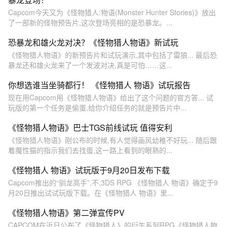
Capcom今天又为《怪物猎人:物语(Monster Hunter Stories)》放出
了一部新的怪物预告片,这次登场亮相的是恐暴龙。...
恐暴龙和雄火龙对决？《怪物猎人物语》新试玩
《怪物猎人物语》的新预告片和试玩演示,其中包括了雷狼... 最后恐
暴龙还和雄火龙来了一个发波对决,真是可怕……这...
你想选谁当坐骑都行！ 《怪物猎人 物语》试玩报告
现在用Capcom用《怪物猎人物语》给出了这个问题的官方答... 试
玩版的第一个任务是偷蛋,给你介绍任务的就是预告片中...
《怪物猎人物语》巴士TGS前线试玩 值得安利
《怪物猎人物语》刚公布的时候,有人觉得画风幼稚不好玩... 随后跟
着魔性猫的指示我们去找蛋,这一路上看到的眼熟的...
《怪物猎人 物语》试玩版于9月20日发布下载
Capcom推出的“驯龙高手”,不,3DS RPG 《怪物猎人 物语》确定于9
月20日推出试试玩版下载。在《怪物猎人 物语》里...
《怪物猎人物语》第二弹宣传PV
CAPCOM在近日公布了《怪物猎人》的衍生系列RPG《怪物猎人物