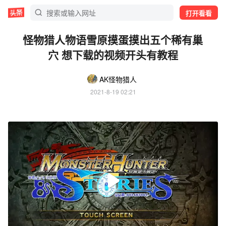
打开看看
怪物猎人物语雪原摸蛋摸出五个稀有巢
穴 想下载的视频开头有教程
AK怪物猎人
2021-8-19 02:21