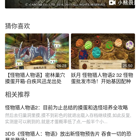
猜你喜欢
06:28
25:50
【怪物猎人物语】密林巢穴
妖月 怪物猎人物语2 32 怪物
摸蛋开箱-白疾风迅龙出处
蛋批发市场！开始基因配种
相关推荐
怪物猎人物语2：目前为止总结的摸蛋和选怪培养全攻略
然后去归巢洞里摸,摸不到彩色的就退出载入存档继续摸,如此反复,
实测是可以刷到的,就是才蛋概率低了点,一般半个小...
3DS《怪物猎人：物语》放出新怪物预告片 吞食一切的恐
暴龙登场！