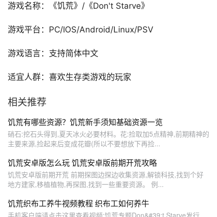
游戏名称：《饥荒》/《Don't Starve》
游戏平台：PC/IOS/Android/Linux/PSV
游戏语言：支持简体中文
适宜人群：喜欢生存类游戏的玩家
相关推荐
饥荒有哪些资源？饥荒新手须知基础资源一览
硝石:挖石头得到,夏天冰火必要材料。花:捡取加5点精神,前期精神的
主要来源,捡起来后变成花瓣(所以不要想放下再捡...
饥荒安卓版怎么玩 饥荒安卓版前期开荒攻略
饥荒安卓版前期开荒 前期探图边探边收集资源,解锁科技,找到个好
地方建家,移植植物,再探图,找到一些重要资源。 例...
饥荒织布工养牛视频教程 织布工如何养牛
手机客户端请点击这里查看视频:饥荒专题Don&#39;t Starve发行