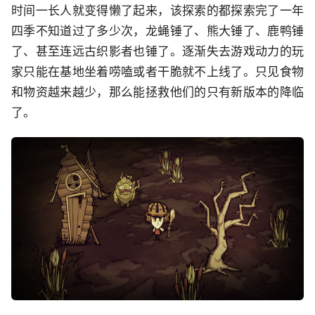
时间一长人就变得懒了起来，该探索的都探索完了一年
四季不知道过了多少次，龙蝇锤了、熊大锤了、鹿鸭锤
了、甚至连远古织影者也锤了。逐渐失去游戏动力的玩
家只能在基地坐着唠嗑或者干脆就不上线了。只见食物
和物资越来越少，那么能拯救他们的只有新版本的降临
了。