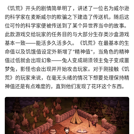
《饥荒》开头的剧情简单明了，讲述了一位名为威尔逊
的科学家在麦斯威尔的欺骗之下建造了传送机，随后这
位可怜的科学家便被传送到了某个异世界当中的故事。
此款游戏交给玩家的任务目的与大部分生存类沙盒游戏
基本一致——能活多久活多久。《饥荒》在最基本的生
命值以及饥饿值设定外新增了"精神值"，当角色的精神
值过低就会出现幻象——兔人变成胡须领主兔子变成噩
梦兔，影怪也会出现并开始攻击玩家。对于刚接触《饥
荒》的玩家来说，在毫无头绪的情况下想要处理保持精
神值还是有点难度的，直到他们发现了花环这个东西。