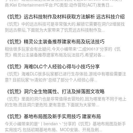
商:Klei Entertainment平台:PC类型:动作冒险(ACT)发售日...
《饥荒》远古科技制作及材料获取方法解析 远古科技介绍
《饥荒》中的远古科技可是非常强大的,解锁它需要在洞穴2增层找
到远古祭坛,下面就为大家带来了饥荒远古科技制作及...
《饥荒》精灵公主装备推荐建家布局及玩法技巧
相信很多玩家会有此疑问,今天小编带来“二成90613”分享的《饥
荒》精灵公主装备推荐建家布局及玩法技巧,希望对各...
《饥荒》海难DLC个人经验心得与小技巧分享
《饥荒》海难DLC很多玩家都已进行生存体验,游戏中有哪些需要注
意? 目前玩家“tn清如许”总结了部分个人经验心得...
《饥荒》洞穴全生物属性、打法及掉落图文攻略
《饥荒》里面的洞穴也是非常值得去冒险的,因为哪里有不同于地上
的生物,而且洞穴更危险,更有意思,下面就为大家带...
《饥荒》基地布局图及新手实用技巧 建家布局
今天小编带来的是“丨bendan丶”分享的《饥荒》基地布局图及新手
实用技巧,包括初期基地布局、MOD安装、开局及刷...