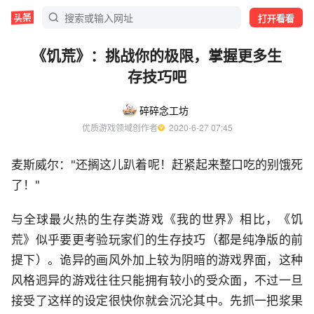
打开看看
《饥荒》：挑战你的极限，掌握更多生
存技巧吧
碎碎念工坊
优质游戏领域创作者
  2020-6-27 07:45
麦斯威尔："还搁这儿趴着呢！赶紧起来整口吃的别饿死
了！"
与全球最火热的生存类游戏《我的世界》相比，《饥
荒》似乎要更考验玩家们的生存技巧（都是纯净版的前
提下）。诡异的画风外加上较为阴暗的游戏界面，这种
风格迥异的游戏往往只能拥有较小的受众面，不过一旦
接受了这样的设定很快你就会沉沦其中。先抓一把浆果