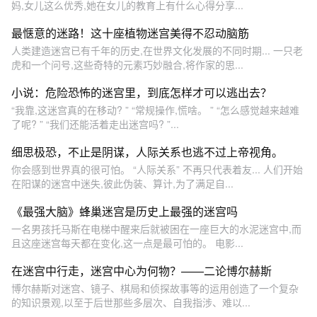
妈,女儿这么优秀,她在女儿的教育上有什么心得分享...
最惬意的迷路！这十座植物迷宫美得不忍动脑筋
人类建造迷宫已有千年的历史,在世界文化发展的不同时期... 一只老
虎和一个问号,这些奇特的元素巧妙融合,将作家的思...
小说：危险恐怖的迷宫里，到底怎样才可以逃出去？
“我靠,这迷宫真的在移动? ” “常规操作,慌啥。 ” “怎么感觉越来越难
了呢? ” “我们还能活着走出迷宫吗? ”...
细思极恐，不止是阴谋，人际关系也逃不过上帝视角。
你会感到世界真的很可怕。 “人际关系” 不再只代表着友... 人们开始
在阳谋的迷宫中迷失,彼此伪装、算计,为了满足自...
《最强大脑》蜂巢迷宫是历史上最强的迷宫吗
一名男孩托马斯在电梯中醒来后就被困在一座巨大的水泥迷宫中,而
且这座迷宫每天都在变化,这一点是最可怕的。 电影...
在迷宫中行走，迷宫中心为何物？——二论博尔赫斯
博尔赫斯对迷宫、镜子、棋局和侦探故事等的运用创造了一个复杂
的知识景观,以至于后世那些多层次、自我指涉、难以...