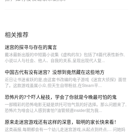
相关推荐
迷宫的探寻与存在的寓言
戴冰最新出版的中短篇小说集《虚构的灰》包括了8篇代表性新作,
小说以人与社会、他人、自我的关系,呈现出现代人复...
中国古代有没有迷宫？没想到竟然藏在这些地方
近日让书迷雀跃的是,由这套书改编的电子游戏《迷宫大侦探》面世
了。这款游戏虽属小众,但天生自带粉丝,在Steam平...
恐怖片的7个吓人秘技，学会了你就是今晚最可怕的鬼
一部精彩的恐怖电影无疑是烘托可怕气氛的好选择。那么问题来了,
恐怖片为啥会让人感到害怕?油管频道insider就为我...
原来走迷宫游戏还有这样的深意，聪明的家长快来看！
这类画报,每期都会有一个幼儿走迷宫游戏,从起点到终点,... 问她妈