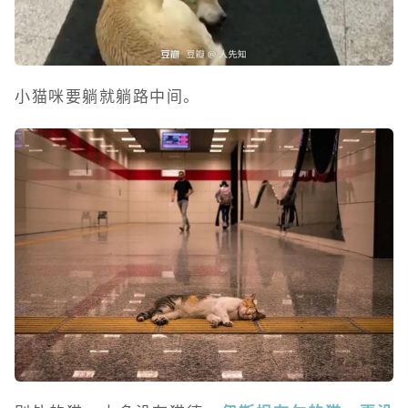
小猫咪要躺就躺路中间。