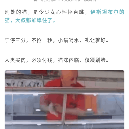
别处的猫，是令少女心怦怦直跳，
伊斯坦布尔的
猫，大叔都蚌埠住了。
宁停三分，不抢一秒，小猫喝水，
礼让就好。
人类买肉，必须付钱，猫咪莅临，
仅须刷脸。