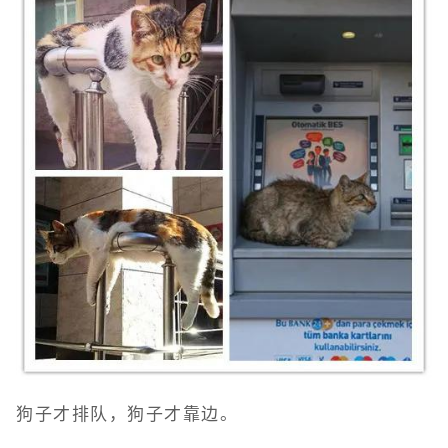
狗子才排队，狗子才靠边。