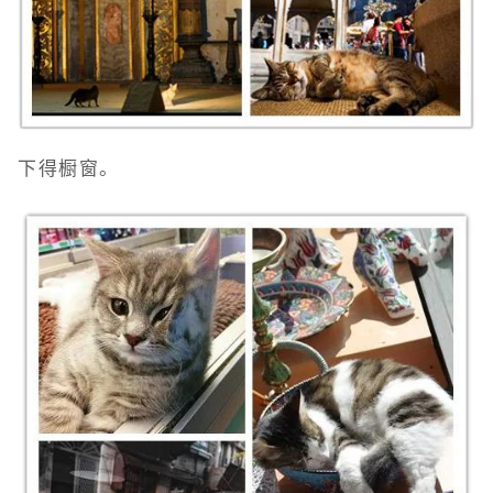
下得橱窗。