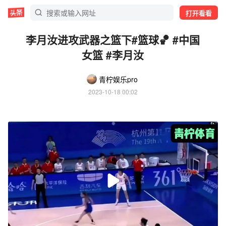
打开看看
李月汝进攻武器之篮下#篮球🏀 #中国
女篮 #李月汝
青柠娱乐pro
2023-10-18 00:02