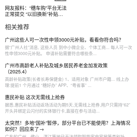
网友报料：“穗车购”平台无法
正常提交 “以旧换新”补贴申
请
相关推荐
广州这些人可一次性申领3000元补贴，看看你符合吗？
据“广州人社”消息, 这些人员 到中小微企业、个体工商... 每人可一次
性申领3000元补贴。 申请补贴需要符合哪些条...
广州市高龄老人补贴及城乡居民养老金加发政策
（2025.4）
高龄补贴政策(长者长寿保健金) 1、适用对象 广州市户籍... 线上办
理:提前1 个月通过 “穗好办” APP、“粤省事” ...
惠民补贴 这次无需线上抢券
据悉,惠民补贴活动返场活动为期5天,无需线上抢券,用户只需持“62”
开头并绑定云闪付的实体银行卡,直接在参与活动...
太突然！多地“国补”暂停，部分平台已不能使用？上海情况
如何？回应来了→
广东的广州、佛山、湛江等地已无法领取智能家电家居等类别补