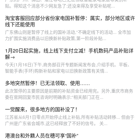
贴。得知这个消息不少网友急了:还没来得及享受补贴呢...
淘宝客服回应部分省份家电国补暂停：属实，部分地区或许
线下还能使用
广东佛山则是暂停了线上的国补活动,“不确定线下的活动... 全市加
力扩围实施消费品以旧换新补贴政策,第一阶段补贴...
1月20日起实施，线上线下支付立减！手机数码产品补贴详
解→
今天(1月16日)下午,商务部召开专题新闻发布会,介绍手机、平板、
智能手表(手环)购新补贴和家电以旧换新政策有关情...
多地突然暂停！已无法领取、使用……
此次暂停的主要原因是前期的补贴资金已经用完。另外,重庆市商务
委在官网回复市民咨询时明确表示:“相关部门正在...
一觉醒来，很多地方的国补没了！
江苏省从6月1日零点开始停止线上补贴,所有补贴活动转移... 但由于
广州是广东省会城市,这已经释放了不好的信号。 关...
港澳台和外籍人员在穗可享“国补”