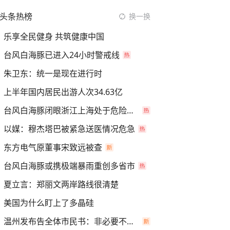
头条热榜
换一换
乐享全民健身 共筑健康中国
台风白海豚已进入24小时警戒线
朱卫东：统一是现在进行时
上半年国内居民出游人次34.63亿
台风白海豚闭眼浙江上海处于危险半圆
以媒：穆杰塔巴被紧急送医情况危急
东方电气原董事宋致远被查
台风白海豚或携极端暴雨重创多省市
夏立言：郑丽文两岸路线很清楚
美国为什么盯上了多晶硅
温州发布告全体市民书：非必要不外出