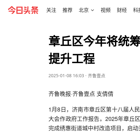
关注
推荐
北京
视频
财经
科
章丘区今年将统
提升工程
2025-01-08 16:03
·
齐鲁壹点
齐鲁晚报·齐鲁壹点 支倩倩
1月8日，济南市章丘区第十八届人
大会作政府工作报告。2025年章
完成绣惠街道城中村改造项目，启动