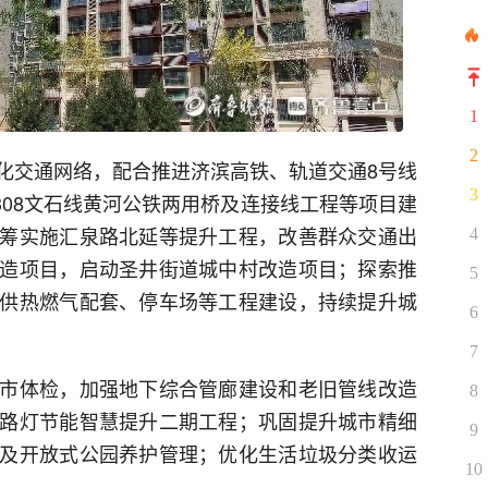
1
2
化交通网络，配合推进济滨高铁、轨道交通8号线
3
308文石线黄河公铁两用桥及连接线工程等项目建
筹实施汇泉路北延等提升工程，改善群众交通出
4
造项目，启动圣井街道城中村改造项目；探索推
5
供热燃气配套、停车场等工程建设，持续提升城
6
7
市体检，加强地下综合管廊建设和老旧管线改造
8
路灯节能智慧提升二期工程；巩固提升城市精细
9
及开放式公园养护管理；优化生活垃圾分类收运
10