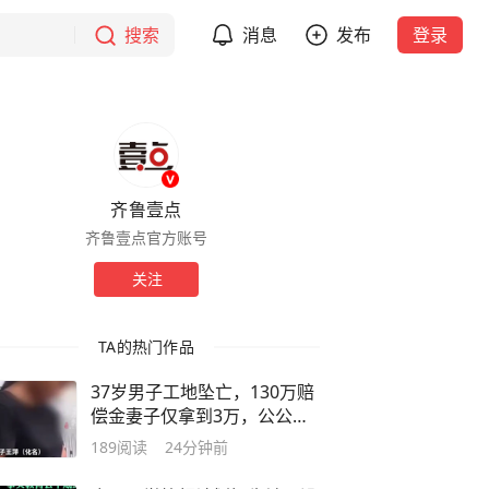
搜索
消息
发布
登录
齐鲁壹点
齐鲁壹点官方账号
关注
TA的热门作品
37岁男子工地坠亡，130万赔
偿金妻子仅拿到3万，公公转
移钱款称“替儿还了外债”，亲
189
阅读
24分钟前
属称“钱可能被烧了”；女方已
报警，法院介入核查