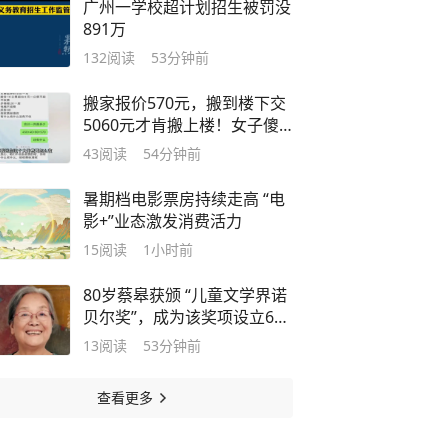
广州一学校超计划招生被罚没
891万
132
阅读
53分钟前
搬家报价570元，搬到楼下交
5060元才肯搬上楼！女子傻
眼了……
43
阅读
54分钟前
暑期档电影票房持续走高 “电
影+”业态激发消费活力
15
阅读
1小时前
80岁蔡皋获颁 “儿童文学界诺
贝尔奖”，成为该奖项设立60
年来首位获此殊荣的中国插画
13
阅读
53分钟前
家，实现中国插画领域历史性
突破
查看更多