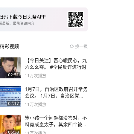
扫码下载今日头条APP
看最新、最热资讯内容
精彩视频
换一换
【今日关注】吾心暖民心，九
六幺幺零。 #全民反诈进行时
02:51
11万
次播放
1月7日，自治区政府召开常务
会议。 1月7日，自治区党委
副书记
02:17
11万
次播放
笨小孩一个问题都没答对，不
料竟成皇太子，其余四个被处
死
05:30
11万
次播放