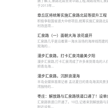
据了解,汇泉路北延至龙华路工程,南起现有汇泉
于2013年...
章丘区将统筹实施汇泉路北延等提升工程
积极争取国省道大中修项目,统筹实施汇泉路北
村改造项...
汇泉路（一）面朝大海 浪花盛开
汇泉路几乎是沿着第一海水浴场的海岸线而建的,
观海的...
漫步汇泉路，打卡汇泉湾最美夕阳
漫步汇泉路,打卡汇泉湾成了许多来到青岛的人
把青岛海...
漫步汇泉路，沉醉浪漫海
半岛全媒体首席记者 孟达夏日的青岛海滨风景无
湾独特的...
枣庄：解放路与汇泉路铁道口通了！设单
汇泉路铁道口开通了。10日,记者来到解放路与
附近设有...