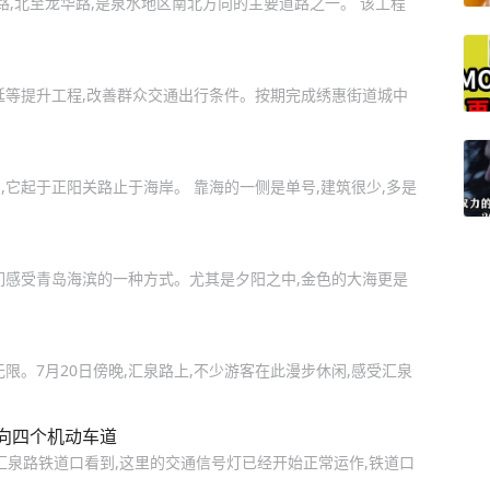
路,北至龙华路,是泉水地区南北方向的主要道路之一。 该工程
延等提升工程,改善群众交通出行条件。按期完成绣惠街道城中
它起于正阳关路止于海岸。 靠海的一侧是单号,建筑很少,多是
们感受青岛海滨的一种方式。尤其是夕阳之中,金色的大海更是
限。7月20日傍晚,汇泉路上,不少游客在此漫步休闲,感受汇泉
向四个机动车道
汇泉路铁道口看到,这里的交通信号灯已经开始正常运作,铁道口