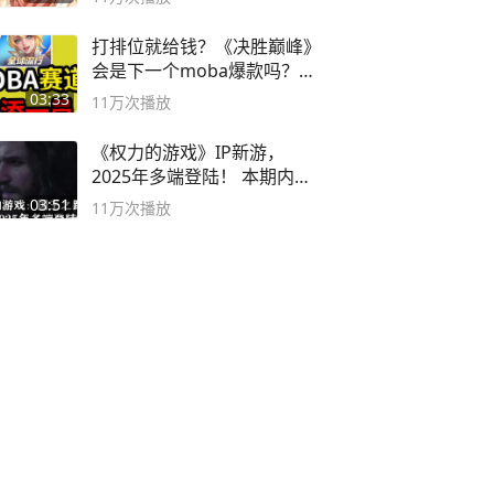
打排位就给钱？《决胜巅峰》
会是下一个moba爆款吗？#
决胜巅峰
03:33
11万
次播放
《权力的游戏》IP新游，
2025年多端登陆！ 本期内容
概要
03:51
11万
次播放