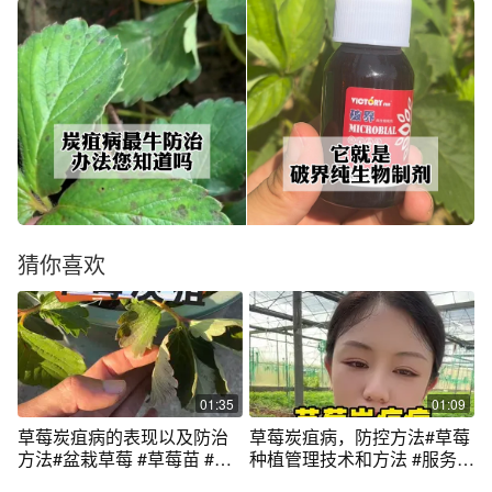
猜你喜欢
01:35
01:09
草莓炭疽病的表现以及防治
草莓炭疽病，防控方法#草莓
方法#盆栽草莓 #草莓苗 #草
种植管理技术和方法 #服务三
莓🍓 #dou来一起种草莓
农支持三农 #dou来一起种草