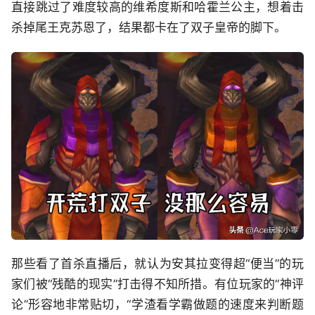
直接跳过了难度较高的维希度斯和哈霍兰公主，想着击
杀掉尾王克苏恩了，结果都卡在了双子皇帝的脚下。
那些看了首杀直播后，就认为安其拉变得超“便当”的玩
家们被“残酷的现实”打击得不知所措。有位玩家的“神评
论”形容地非常贴切，“学渣看学霸做题的速度来判断题