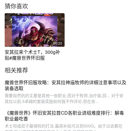
猜你喜欢
00:25
安其拉来个术士T，300g补
贴#魔兽世界怀旧服
相关推荐
魔兽世界怀旧服攻略：安其拉神庙牧师的详细注意事项以及
装备选取
需要自然抗的主要是其他一些职业,而对于牧师,治疗装,回... 对于安
其拉以前,5卓越的套装奖励如何我不作评论,但在安...
《魔兽世界》怀旧安其拉首CD各职业进组难度排行：解毒
职业最吃香
术士坦成双子最保险的打法,最高补贴可达到500G。由于过去都在