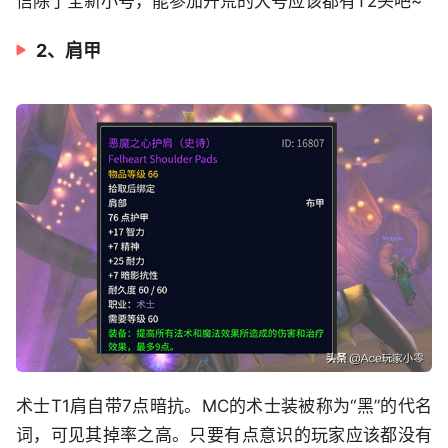
信除了全新小号，能参加开荒的大号应该都有T2头吧~
2、肩甲
术士T1肩自带7点暗抗。MC的术士装被称为“黑”的代名
词，可见其掉率之高。只要有点意识的玩家应该都没有