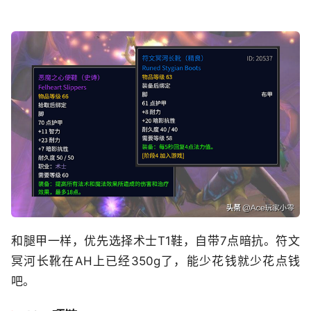
和腿甲一样，优先选择术士T1鞋，自带7点暗抗。符文
冥河长靴在AH上已经350g了，能少花钱就少花点钱
吧。