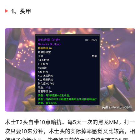
1、头甲
术士T2头自带10点暗抗。每5天一次的黑龙MM，打一
次只要10来分钟，术士头的实际掉率感觉又比较高，相