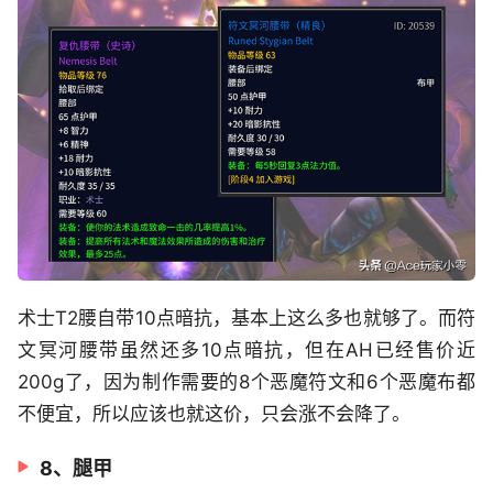
术士T2腰自带10点暗抗，基本上这么多也就够了。而符
文冥河腰带虽然还多10点暗抗，但在AH已经售价近
200g了，因为制作需要的8个恶魔符文和6个恶魔布都
不便宜，所以应该也就这价，只会涨不会降了。
8、腿甲