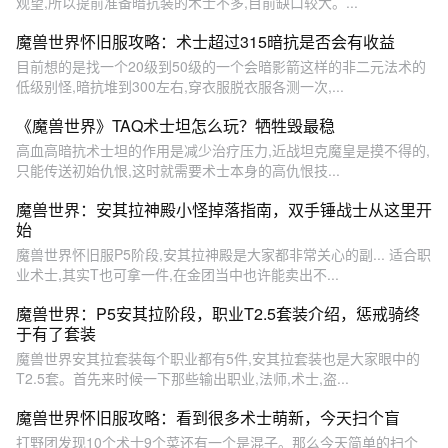
观望,所以提前准备暗抗装的术士不多,目前缺口较大。...
魔兽世界怀旧服攻略：术士超过315暗抗是否会有收益
目前想的是找一个20级到50级的一个会暗影箭这样的非二元法术的
低级别怪,暗抗堆到300左右,穿衣服脱衣服各测一次,...
《魔兽世界》TAQ术士坦怎么玩？牺牲毁最稳
高血高暗抗术士坦的作用是减少治疗压力,近战坦克魔皇是摸不得的,
只能传送初始仇恨,这时就需要术士本身的高仇恨技...
魔兽世界：安其拉神殿小怪掉落指南，双手锤战士从这里开
始
魔兽世界怀旧服P5阶段,安其拉神殿是大家都非常关心的副... 适合职
业术士,其实T也可拿一件,在金团当中也许能卖出不...
魔兽世界：P5安其拉阶段，职业T2.5套装介绍，惩戒骑终
于有了套装
魔兽世界安其拉套装每个职业都有5件,安其拉套装也是大家眼中的
T2.5套。首先来时候一下那些输出职业,法师,术士,盗...
魔兽世界怀旧服攻略：看到很多术士萌新，今天扫个盲
打野团发现10个术士9个菜还有一个是混子。那么今天简单的扫个