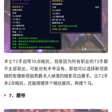
术士T2手自带10点暗抗，但是因为所有职业的T2手都
不太容易出，可能也有术爷没有，那就可以选择斯坦索
姆的安娜斯塔丽男爵夫人掉落的暗影花边裹手。比T2手
多2点暗抗，还能顺便弄个暗抗披风，再摸个马。
7、腰带