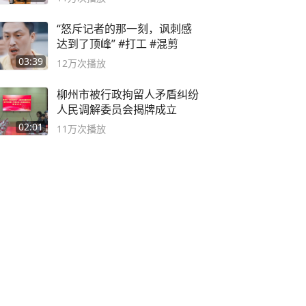
“怒斥记者的那一刻，讽刺感
达到了顶峰” #打工 #混剪
03:39
12万
次播放
柳州市被行政拘留人矛盾纠纷
人民调解委员会揭牌成立
02:01
11万
次播放