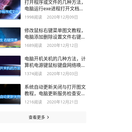
打开程序或文件的几种方法，
电脑运行exe进程打开文档图
文教程
1998
阅读
2020年12月09日
修改鼠标右键菜单图文教程，
电脑添加删除设置文件右键菜
单程序
1689
阅读
2020年12月12日
电脑开机关机的几种方法，计
算机电源键鼠标键盘网络唤醒
图文教程
1374
阅读
2020年12月03日
系统自动更新关闭与打开图文
教程，电脑更新服务检查安装
漏洞补丁
1216
阅读
2020年12月21日
查看更多