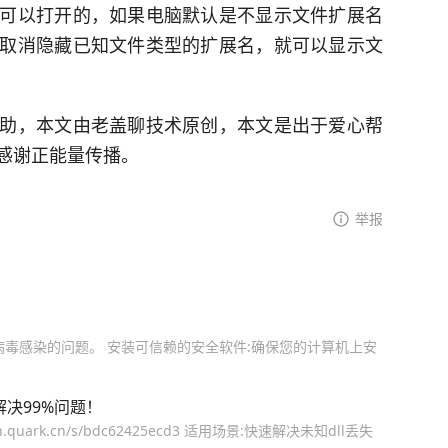
可以打开的，如果电脑默认是不显示文件扩展名
取消隐藏已知文件类型的扩展名，就可以显示文
助，本文由老盖聊技术原创，本文是出于爱心帮
感谢正能量传播。
举报
病毒感染的问题。 安装可信赖的安全软件:确保您的计算机上安
决99%问题！​
quark.cn/s/bdc62425ecd3 适用场景:快速解决未知dll丢失