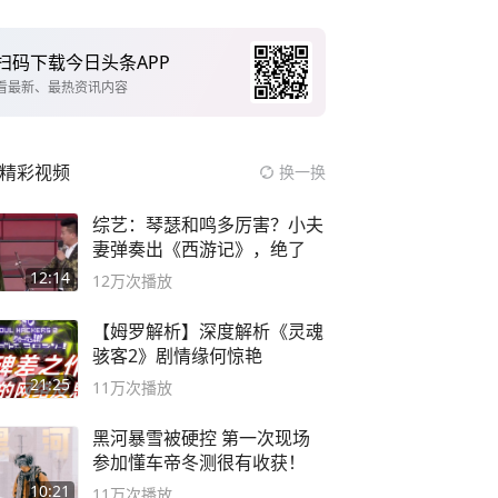
扫码下载今日头条APP
看最新、最热资讯内容
精彩视频
换一换
综艺：琴瑟和鸣多厉害？小夫
妻弹奏出《西游记》，绝了
12:14
12万
次播放
【姆罗解析】深度解析《灵魂
骇客2》剧情缘何惊艳
21:25
11万
次播放
黑河暴雪被硬控 第一次现场
参加懂车帝冬测很有收获！
10:21
11万
次播放