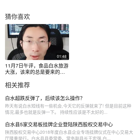
猜你喜欢
01:48
11月7日午评，食品白水旅游
大涨，该来的总是要来的！ #
股市行情最新分析 #牛市行情
相关推荐
#金融财经
白水超跌反弹了，后续该怎么操作？
昨天有说白水短线有一些机会,今天它的反弹就来了! 但是目前这种
情况,最多也就是反弹一下。 持续性应该是不太好的...
白水县5家交易板挂牌企业登陆陕西股权交易中心
陕西股权交易中心2018年度白水县企业专场挂牌仪式在中心交易大
厅隆重举行。白水县县委常委、常务副县长王宏强,白...