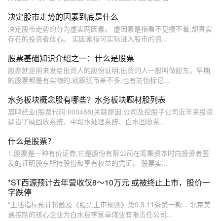
决定股市走势的因素到底是什么
决定股市走势的分为虚实两因素。 虚因素是指看不见摸不着,却真实
存在的投资者信心。 实因素指可实际进入股市的资...
股票基础知识介绍之一：什么是股票
股票就是用来发给出资人的股份证明,出资的人一般叫做股东。早期
的股票都是有实物的,就跟纸币差不多,也有防伪标记...
水务板块概念股有哪些？水务板块题材股列表
晨鸣纸业(股票代码:000488)关联原因:公司及控股子公司近年来投资
建设了碱回收系统、中段水处理系统、白水回收系...
什么是股票？
1.股票是一种有价证券,它是股份有限公司在筹集资本时向投资者签
发的证明股东所持股份和享有权益的凭证。 股票实...
*ST西源预计去年营收仅8～10万元 或被终止上市，股价一
字跌停
“上述指标预计将触及《股票上市规则》第9.3.11条第一款... 北京美
通控制的核心企业为白水县李家卓煤业有限责任公司...