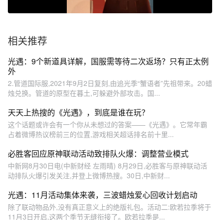
相关推荐
光遇：9个新道具详解，国服需等待二次返场？只有正太例
外
2.管道国际服,2021年9月2日复刻,由追光季“蟹语者”先祖带来。20蜡
烛兑换。管道的原型在暮土,可躲避外部攻击。国...
天天上热搜的《光遇》，到底是谁在玩？
这个话题或许会有一个你从未想过的答案——《光遇》。它常年霸
占着微博热议榜前三的位置,游戏相关超话排名前十里...
必胜客回应原神联动活动致排队火爆：调整营业模式
中新网8月30日电(中新财经 左雨晴) 8月29日,必胜客与原神联动活
动排队火爆引发关注,并登上微博热搜。30日,中新财...
光遇：11月活动集体来袭，三波蜡烛爱心回收计划启动
除了联动物品外,没有真正意义上的绝版礼包。活动二:欧若拉季将于
11月3日开启,这两个季节无缝衔接了。欧若拉季是...