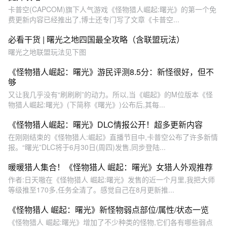
卡普空(CAPCOM)旗下人气游戏《怪物猎人崛起:曙光》的第一个免
费更新内容已经推出了,博士还专门写了文章《卡普空...
必看干货 | 曙光之地四国最全攻略（含联盟玩法）
曙光之地联盟玩法见下图
《怪物猎人崛起：曙光》游民评测8.5分：新怪很好，但不
够
又让我几乎没有“刷刷刷”的动力。所以,当《崛起》的M位版本《怪
物猎人崛起:曙光》(下简称《曙光》)公布后,其每...
《怪物猎人崛起：曙光》DLC情报公开！超多更新内容
在刚刚结束的《怪物猎人:崛起》直播节目中,卡普空公布了许多新情
报。“曙光”DLC将于6月30日(周四)发售,同步登陆...
暖暖猎人集合！《怪物猎人 崛起：曙光》女猎人外观推荐
作者:日天嗷在《怪物猎人 崛起:曙光》发售的近一个月里,我把大师
等级推至170多,任务全清了。感觉自己在8月更新推...
《怪物猎人 崛起：曙光》新怪物弱点部位/属性/状态一览
《怪物猎人 崛起:曙光》增加了不少种类的怪物,它们各有哪些弱点