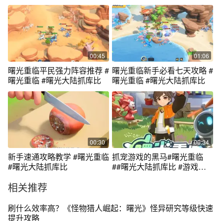
比
抓库比
00:45
01:06
曙光重临平民强力阵容推荐 #
曙光重临新手必看七天攻略 #
曙光重临 #曙光大陆抓库比
曙光重临 #曙光大陆抓库比
00:30
00:34
新手速通攻略教学 #曙光重临
抓宠游戏的黑马#曙光重临
#曙光大陆抓库比
##曙光大陆抓库比 #游戏日
常
相关推荐
刷什么效率高？《怪物猎人崛起：曙光》怪异研究等级快速
提升攻略