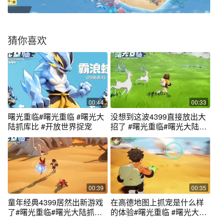
猜你喜欢
00:44
00:33
曙光重临#曙光重临 #曙光大
没想到这波4399直接放出大
陆抓库比 #开放世界捉宠
招了 #曙光重临#曙光大陆抓
库比
00:39
00:35
童年经典4399居然出新游戏
在高德地图上抓宠是什么样
了#曙光重临#曙光大陆抓库
的体验#曙光重临 #曙光大陆