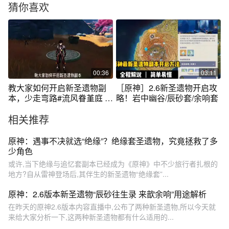
猜你喜欢
00:36
03:11
教大家如何开启新圣遗物副
［原神］2.6新圣遗物开启攻
本，少走弯路#流风眷堇庭 #
略！岩中幽谷/辰砂套/余响套
副本#原神
相关推荐
原神：遇事不决就选“绝缘”？绝缘套圣遗物，究竟拯救了多
少角色
或许,当下绝缘与追忆套副本已经成为《原神》中不少旅行者扎根的
地方?自从雷神登场后,其伴生的新圣遗物“绝缘套”...
原神：2.6版本新圣遗物“辰砂往生录 来歆余响”用途解析
在昨天的原神2.6版本内容直播中,公布了两种新圣遗物,所以今天就
来给大家分析一下,这两种新圣遗物都有什么适用的...