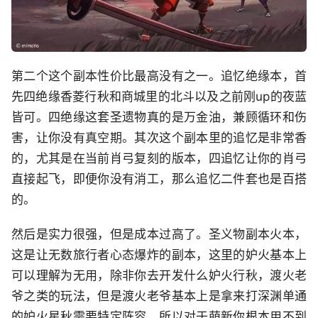
第二个这个副本性价比最高没有之一。追忆绝缘本，首
先四绝缘香菱行秋和商城里的北斗以及之前刚up的夜蓝
皆可。四绝缘这套圣遗物真的是万金油，兼顾循环和伤
害，让你没有真空期。其次这个副本里的追忆是非常香
的，尤其是在当前肖弓复刻的版本，四追忆让你的肖弓
直接起飞，即便你没有消工，那么追忆二件套也是百搭
的。
然后是实力很强，但是成本过高了。圣义物副本火本，
这是让无数旅行者心态爆炸的副本，这里的妒火基本上
可以理解为无用，除非你去开发什么妒火行秋，渡火老
爷之类的玩法，但是渡火老爷基本上是拿来打深渊单通
的妒火星秋需要特定阵容，所以对于萌新你根本用不到