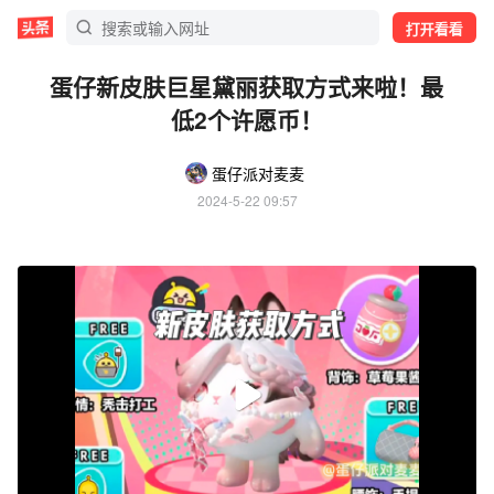
打开看看
蛋仔新皮肤巨星黛丽获取方式来啦！最
低2个许愿币！
蛋仔派对麦麦
2024-5-22 09:57