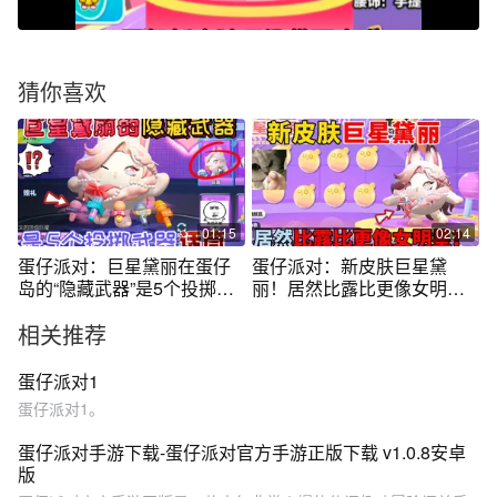
猜你喜欢
01:15
02:14
蛋仔派对：巨星黛丽在蛋仔
蛋仔派对：新皮肤巨星黛
岛的“隐藏武器”是5个投掷武
丽！居然比露比更像女明
器话筒！
星？
相关推荐
蛋仔派对1
蛋仔派对1。
蛋仔派对手游下载-蛋仔派对官方手游正版下载 v1.0.8安卓
版