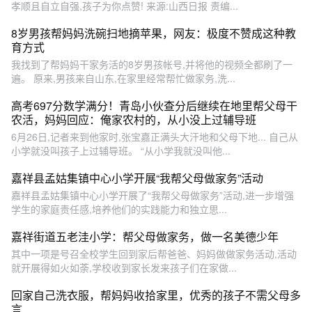
孝顺且自立自强,孩子为你点赞! 来源:山西日报 责编...
8岁男孩帮妈妈洗碗扫地摘苹果，网友：极度不赞成这种教
育方式
我找到了帮妈妈干家务活的8岁男孩帐号,并将他的视频全都刷了一
遍。 原来,男孩来自山东,在家里经常帮忙做家务,洗...
高考697分数学满分！青岛小伙查分后继续在地里帮父母干
农活，妈妈回应：俺家农村的，从小没上过辅导班
6月26日,记者来到他家时,张宝嘉正满头大汗地和父母下地... 自己从
小学就没叫孩子上过辅导班。 “从小学我就没叫他...
嘉祥县孟姑集镇中心小学开展“我帮父母做家务”活动
嘉祥县孟姑集镇中心小学开展了“我帮父母做家务”活动,进一步增强
学生的家庭责任感,培养他们的实践能力和独立思...
嘉祥街道五老洼小学：帮父母做家务，做一名美德少年
其中一项是号召全校学生回到家后帮爸爸、妈妈做做家务活动,活动
就开展得如火如荼,学校收到家长发来孩子们在家做...
回家自己洗衣服，帮妈妈收拾家里，优秀的孩子不需父母多
言