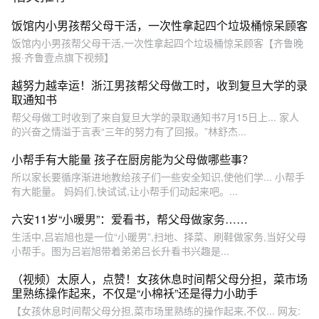
机，就喜欢帮爸妈干活，其
实他也很累，可是看到妈妈
饭馆内小男孩帮父母干活，一次性拿起四个垃圾桶惊呆顾客
那么辛苦，他从来没有当妈
饭馆内小男孩帮父母干活,一次性拿起四个垃圾桶惊呆顾客【齐鲁晚
妈面说过一句辛苦……#内容
报·齐鲁壹点旗下视频】
启发搜索 #画一个故事#艺术
来开年#绘画开年#懂事的孩
越努力越幸运！浙江男孩帮父母做工时，收到复旦大学的录
子
取通知书
帮父母做工时收到了来自复旦大学的录取通知书7月15日上... 家人
的兴奋之情溢于言表“三年的努力有了回报。”林舒杰...
小帮手有大能量 孩子在厨房能为父母做哪些事？
所以家长要循序渐进地教给孩子们一些安全知识,使他们学... 小帮手
有大能量。 妈妈们,快试试,让小帮手们动起来吧。...
六安11岁“小暖男”：爱看书，帮父母做家务……
生活中,吕岩旭也是一位“小暖男”,扫地、择菜、刷鞋做家务,当好父母
小帮手。图为吕岩旭带着弟弟吕长升看书兴趣是...
（视频）太原人，点赞！女孩休息时间帮父母分担，菜市场
里熟练操作起来，不仅是“小棉袄”还是得力小助手
【女孩休息时间帮父母分担,菜市场里熟练的操作起来,不仅... 网友: