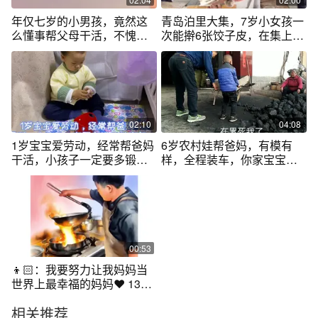
年仅七岁的小男孩，竟然这
青岛泊里大集，7岁小女孩一
么懂事帮父母干活，不愧被
次能擀6张饺子皮，在集上帮
评为孝心少年
爸妈干活
02:10
04:08
1岁宝宝爱劳动，经常帮爸妈
6岁农村娃帮爸妈，有模有
干活，小孩子一定要多锻炼
样，全程装车，你家宝宝喜
做家务
欢干活吗？
00:53
👦🏻：我要努力让我妈妈当
世界上最幸福的妈妈❤️ 13岁
男孩帮妈妈做菜做板面，他
相关推荐
说不喜欢看电视不喜欢玩手