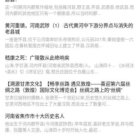
这一时期河内郡焦作辖地,包括雍河县,野王县,怀县,武德县,修武县,而
河内郡的其他地区只有一个朝歌县,所以当时的郡...
黄河重镇，河南武陟（1）·古代黄河中下游分界点与消失的
老县城
一座是怀县,位于沁河南岸妙乐寺塔附近,公元前221年,秦始皇统一六
国后,在春秋晋国古怀城旧址上建立了怀县,汉高祖...
嵇康之死：广陵散从此绝响矣
山涛,字巨源,河内怀县(河南省武陟县西南)人。 山涛四十... 《水经注
•清水》引《述征记》载,嵇氏庄园位于白鹿山东...
【溯源甘肃文化】【畅享丝路 遇见敦煌——喜迎第六届丝
绸之路（敦煌）国际文化博览会】丝绸之路上的“丝绸”
甘肃日报特约撰稿人 张德芳一个世纪以来,历史悠久的丝绸之路上,
甘肃河西地区不仅出土了大量汉简,而且出土了数量可...
河南省焦作市十大历史名人
他出生于河内郡怀县(今河南武陟西),早年孤贫,喜好老庄学说,并与嵇
康、阮籍等人交游。山涛四十岁时开始入仕,最初...