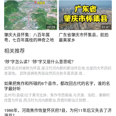
00:29
01:47
肇庆大县怀集：八百年属
广东省肇庆市怀集县，航拍
粤，七百年属桂的神奇之地
最美家乡
相关推荐
“陟”字怎么读？“陟”字又是什么意思呢？
武陟县古时被称为怀县,是汉代河内郡的郡治所在地,也是四大怀药的
发源地。 武陟县拥有秀丽自然风光和丰富资源,曾...
如果把焦作和所辖的6个县市，都改回古代的名字，谁的名
字最好听
孟州市(县级)位于黄河北岸、焦作市西南端,与济源、洛阳... 秦朝时
改置为怀县,西汉时为河内郡郡治,西晋时郡治迁到野...
1986年，河南焦作恢复怀庆府7县，为何11年后又失去了济
源县？