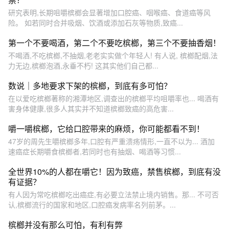
研究表明,长期咀嚼槟榔会显著增加口腔癌、咽喉癌、食道癌等风
险。 如若同时合并吸烟、饮酒或添加石灰等物质,致癌...
第一个不要喝酒，第二个不要吃槟榔，第三个不要抽香烟！
不喝酒,不吃槟榔,不抽烟,老老实实做个年轻人! 有人说, 槟榔配烟,法
力无边,槟榔泡酒,永垂不朽! 这其实他们自己都...
数说｜多地要求下架的槟榔，到底有多可怕？
在以爱吃槟榔著称的湘潭地区,调查出的槟榔平均咀嚼率也... 喝酒有
害身体健康,很多人其实并不知道槟榔致癌的高危害...
嚼一嚼槟榔，它给口腔带来的麻烦，你可能都看不到！
47岁的周先生嚼槟榔多年,口腔有严重溃疡情形,一直不以为... 酒加
速癌症长期嚼食槟榔者,若同时也有抽烟、喝酒等习惯...
全世界10%的人都在嚼它！因为致癌，禁售槟榔，到底有没
有证据？
有人因为常吃槟榔吃出癌症,有必要立法禁止境内销售。那... 不可否
认,槟榔流行的国家和地区,口腔癌发病率名列前茅。...
槟榔并没有那么可怕，有利有弊