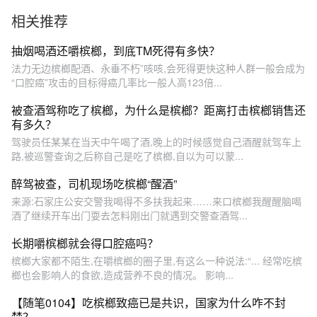
相关推荐
抽烟喝酒还嚼槟榔，到底TM死得有多快？
法力无边槟榔配酒、永垂不朽”咳咳,会死得更快这种人群一般会成为
“口腔癌”攻击的目标得癌几率比一般人高123倍...
被查酒驾称吃了槟榔，为什么是槟榔？距离打击槟榔销售还
有多久？
驾驶员任某某在当天中午喝了酒,晚上的时候感觉自己酒醒就驾车上
路,被巡警查询之后称自己是吃了槟榔,自以为可以蒙...
醉驾被查，司机现场吃槟榔“醒酒”
来源:石家庄公安交警我喝得不多扶我起来……来口槟榔我醒醒脑喝
酒了继续开车出门耍去怎料刚出门就遇到交警查酒驾...
长期嚼槟榔就会得口腔癌吗？
槟榔大家都不陌生,在嚼槟榔的圈子里,有这么一种说法:“... 经常吃槟
榔也会影响人的食欲,造成营养不良的情况。 影响...
【随笔0104】吃槟榔致癌已是共识，国家为什么咋不封
禁？