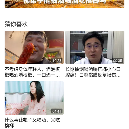
猜你喜欢
10:28
00:35
不考虑身体年轻人，酒泡槟
长期抽烟喝酒嚼槟榔小心口
榔喝酒嚼槟榔，一口酒一槟
腔癌！口腔黏膜反复损伤也
榔真狠。
会癌变，医生：做贴合度高
的假牙#都市报道 #抖音精选
计划
04:41
什么事让艳子又喝酒，又吃
槟榔……