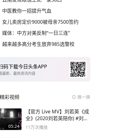
中医教你一招提升气血
女儿卖房定价9000被母亲7500签约
媒体：中方对美反制“一日三连”
越来越多高分考生放弃985选警校
扫码下载今日头条APP
看最新、最热资讯内容
精彩视频
换一换
【官方 Live MV】刘若英《成
全》(2020刘若英陪你) #刘若
英 #成全
05:24
11万
次播放