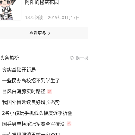
阿阳的秘密花园
1375
阅读
2019年01月17日
查看更多
头条热榜
换一换
夯实基础开新局
一些民办高校招不到学生了
台风白海豚实时路径
我国外贸延续良好增长态势
2名小孩玩手机低头幅度近乎折叠
国乒男单横滨冠军赛全军覆没
云南发现眼镜王蛇一家38口