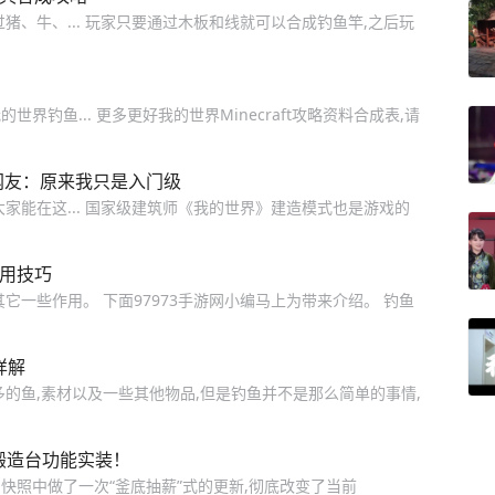
猪、牛、... 玩家只要通过木板和线就可以合成钓鱼竿,之后玩
钓鱼... 更多更好我的世界Minecraft攻略资料合成表,请
网友：原来我只是入门级
家能在这... 国家级建筑师《我的世界》建造模式也是游戏的
使用技巧
它一些作用。 下面97973手游网小编马上为带来介绍。 钓鱼
详解
的鱼,素材以及一些其他物品,但是钓鱼并不是那么简单的事情,
，锻造台功能实装！
快照中做了一次“釜底抽薪”式的更新,彻底改变了当前