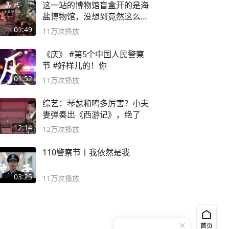
这一站的博物馆盲盒开的是海
盐博物馆，没想到竟然这么好
逛！
01:49
11万
次播放
《庆》 #第5个中国人民警察
节 #好样儿的！你
01:52
11万
次播放
综艺：琴瑟和鸣多厉害？小夫
妻弹奏出《西游记》，绝了
12:14
12万
次播放
110警察节丨我依然是我
03:25
11万
次播放
首页