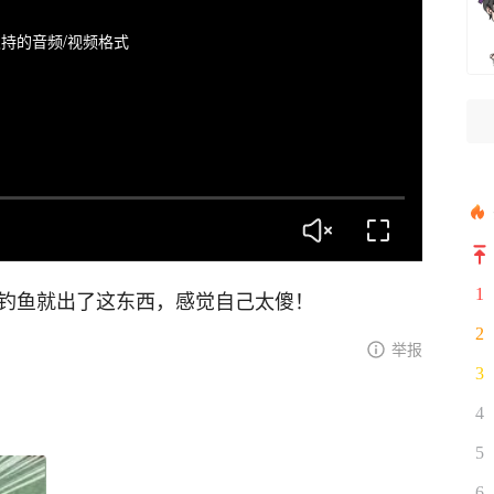
持的音频/视频格式
1
次钓鱼就出了这东西，感觉自己太傻！
2
举报
3
4
5
6