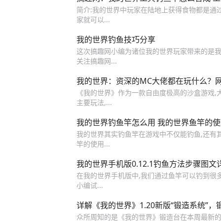
简介:我的世界中玩家在陆地上获得食物都是通过
家就可以...
我的世界钓鱼技巧分享
这次搞趣网小编为诸位我的世界玩家带来的是我的世界
关注搞趣网...
我的世界：资深的MC大佬都在玩什么？
《我的世界》作为一款自由度极高的沙盒游戏,大
主要玩法,...
我的世界钓鱼竿怎么用 我的世界鱼竿的
我的世界其实钓鱼竿在游戏中不仅能钓鱼,还有其
竿的使用...
我的世界手机版0.12.1钓鱼方法步骤图文
在我的世界手机版中,我们通过鱼竿可以钓到很多
小编试...
详解《我的世界》1.20新版“锻造系统”
众所周知的是《我的世界》锻造台在本周最新的