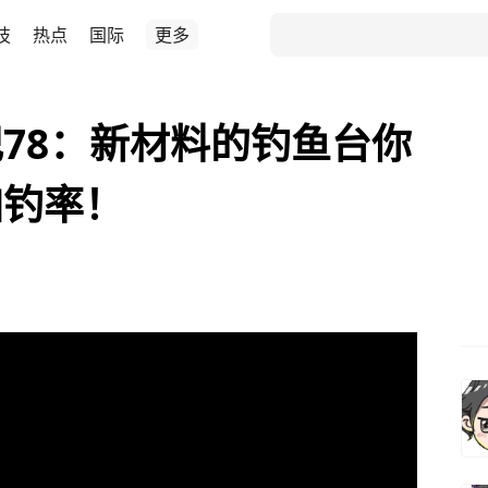
技
热点
国际
更多
78：新材料的钓鱼台你
加钓率！