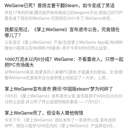
WeGame已死？曾扬言要干翻Steam，如今变成了笑话
早在17年的时候,腾讯就开始布局自己的wegame平台,把自己的TGP
更名成了现在的WeGame,可到现在2021年了,WeGame非但...
我都没用过，《掌上WeGame》宣布退市公告，究竟错在
哪儿了？
公告显示《掌上WeGame》产品(包括掌上WeGame App端,WeBiBi
微信小程序以及WeBiBi H5版本),将于今年9月8日终止运营...
1000万流水以内0分成？WeGame：不看重收入，只想一起
把PC市场做大
对WeGame来说,有更多的人来做PC游戏,才是最大的收益。文/安德
鲁WeGame在游戏平台分成举措上向前迈了一大步。上周...
掌上WeGame宣布退市 腾讯“中国版steam”梦为何碎了
7月5日,《掌上WeGame》发布退市公告,宣布其将于9月8日23点59
分终止运营,并公布了终止运营的相关事宜——7月5日1...
掌上WeGame死了，但没有人替他惋惜
今天下午,《掌上WeGame》团队发布了一条退市公告,宣布连同
APP、微信小程序与H5在内的《掌上WeGame》产品将在9月...