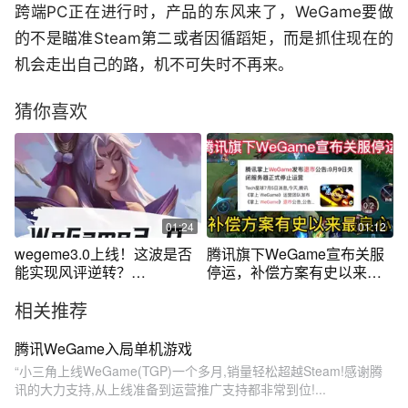
跨端PC正在进行时，产品的东风来了，WeGame要做
的不是瞄准Steam第二或者因循蹈矩，而是抓住现在的
机会走出自己的路，机不可失时不再来。
猜你喜欢
01:24
01:12
wegeme3.0上线！这波是否
腾讯旗下WeGame宣布关服
能实现风评逆转？
停运，补偿方案有史以来最
#WeGame之夜国产游戏大爆
良心！
相关推荐
发 #WeGame #游戏 #版本更
新 #WeGame平台
腾讯WeGame入局单机游戏
“小三角上线WeGame(TGP)一个多月,销量轻松超越Steam!感谢腾
讯的大力支持,从上线准备到运营推广支持都非常到位!...