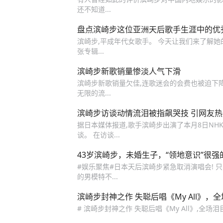
还不知道...
盘点滨崎步这位亚洲天后歌手生涯中的优
滨崎步,平成年代女歌手。 今天让我们来了解她的部分唱
张专辑...
滨崎步新歌销量惨淡人气下滑
滨崎步新歌销量欠佳,连歌迷会的会费也被迫下降,
无限的流...
滨崎步访谈动情流泪被指飙哭技 引网友热
据日本媒体报道,歌手滨崎步出演了本月8日NHK
谈。 在访谈...
43岁滨崎步，未婚生子，“领地意识”很
#娱乐聚焦#日本天后滨崎步紧急取消演唱会! 只因身体
的男模特不...
滨崎步封神之作 失聪后唱《My All》，全
# 滨崎步封神之作 失聪后唱《My All》,全场