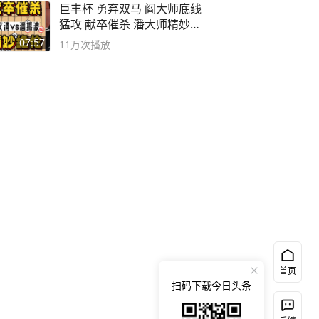
巨丰杯 勇弃双马 阎大师底线
猛攻 献卒催杀 潘大师精妙入
局
07:57
11万
次播放
首页
扫码下载今日头条