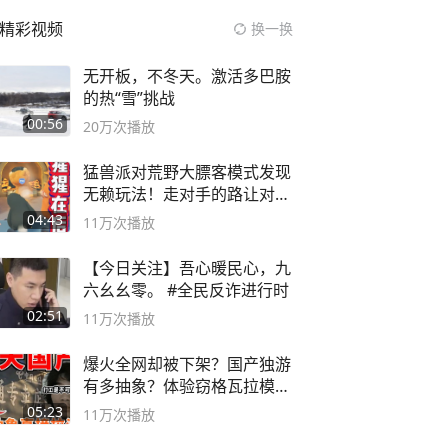
精彩视频
换一换
无开板，不冬天。激活多巴胺
的热“雪”挑战
00:56
20万
次播放
猛兽派对荒野大膘客模式发现
无赖玩法！走对手的路让对手
无路可走
04:43
11万
次播放
【今日关注】吾心暖民心，九
六幺幺零。 #全民反诈进行时
02:51
11万
次播放
爆火全网却被下架？国产独游
有多抽象？体验窃格瓦拉模拟
器！
05:23
11万
次播放