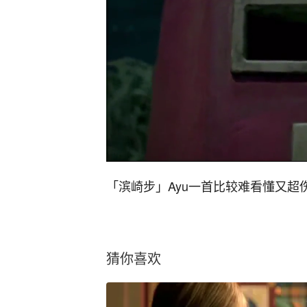
「滨崎步」Ayu一首比较难看懂又超伤
猜你喜欢