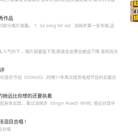
秀作品
片销量。 1.《a song for xx》 滨崎步第一张专辑,这
人气的下... 唱片销量猛下滑,歌迷会会费也被迫下降,曾经风光
评
的音乐节目《SONGS》,时隔11年再次接受电视节目的长篇访
强的她远比你想的还要执着
出现... 看过滨崎步《Virgin Road》MV的, 想必对其中
场泪目合唱 !
泪目合唱