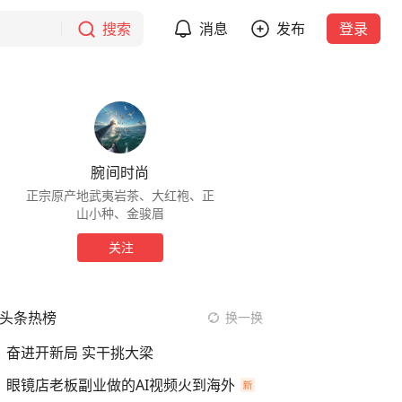
搜索
消息
发布
登录
腕间时尚
正宗原产地武夷岩茶、大红袍、正
山小种、金骏眉
关注
头条热榜
换一换
奋进开新局 实干挑大梁
眼镜店老板副业做的AI视频火到海外