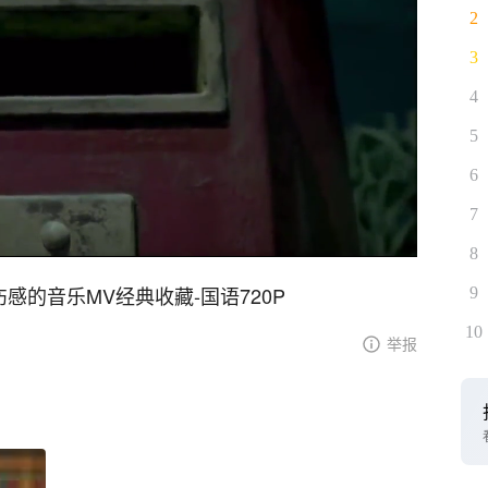
2
3
4
5
6
7
8
感的音乐MV经典收藏-国语720P
9
10
举报