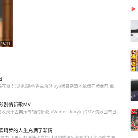
16:11
包
摄花絮,只见她跟MV男主角Shuya状甚亲热地依偎在赌台前,至
彩剧情新歌MV
录于古典乐专辑的新歌《Winter diary》的MV,该歌曲有日
滨崎步的人生充满了悲情
响力:如果没有滨崎步当年引领的豹纹风潮和美甲,如今的中国