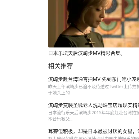
日本乐坛天后滨崎步MV精彩合集。
相关推荐
滨崎步赴台湾通宵拍MV 先到东门吃小笼
昨天上午滨崎步已迫不及待透过Twitter上传拍
于她头上的...
滨崎步变装圣诞老人洗劫珠宝店超现实精
日本流行乐天后滨崎步2015年年底赶赴台湾拍摄收
本音乐教父...
耳聋但积极，却是日本最被讨厌的女星，
有人曾经如此的评价滨崎步对中国内地娱乐的影