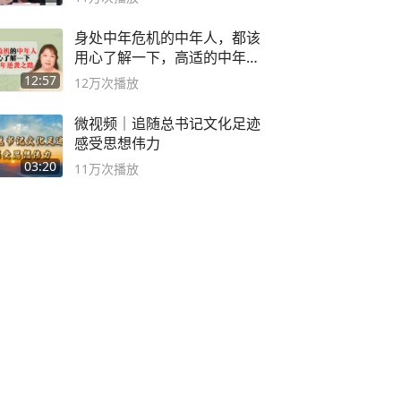
身处中年危机的中年人，都该
用心了解一下，高适的中年逆
袭之路
12:57
12万
次播放
微视频｜追随总书记文化足迹
感受思想伟力
03:20
11万
次播放