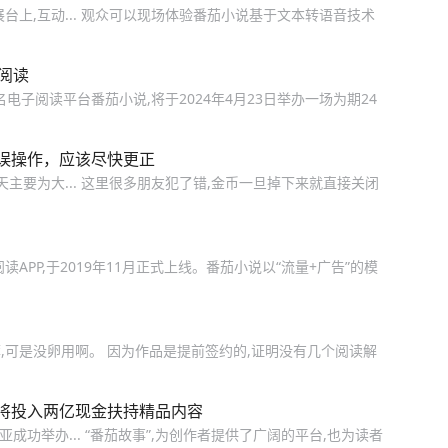
台上,互动... 观众可以现场体验番茄小说基于文本转语音技术
阅读
名电子阅读平台番茄小说,将于2024年4月23日举办一场为期24
误操作，应该尽快更正
主要为大... 这里很多朋友犯了错,金币一旦掉下来就直接关闭
PP,于2019年11月正式上线。番茄小说以“流量+广告”的模
,可是没卵用啊。 因为作品是提前签约的,证明没有几个阅读解
将投入两亿现金扶持精品内容
亚成功举办... “番茄故事”,为创作者提供了广阔的平台,也为读者