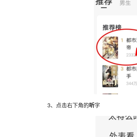
3、点击右下角的
字
听