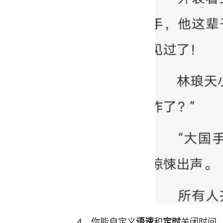
4、你能自定义
和
关闭时间
语速
定时