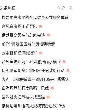
头条热榜
换一换
构建更高水平的全民健身公共服务体系
台风白海豚正式登陆
伊朗最高领袖与总统会谈
前7个月我国区域外贸增势稳健
张本智和横滨赛冠军
台风登陆现场：狂风怒扫雨水横飞
伊朗陆军司令：将回应任何敌对行动
大V：日称解放军有8架歼35是自欺欺人
白海豚登陆强度略强于巴威
猫咪过火把节被抹成黑猫
俄称边境州遭乌大规模袭击已致13伤