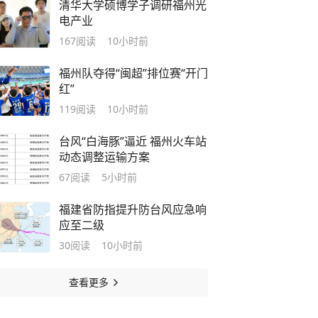
清华大学硕博学子调研福州光
电产业
167
阅读
10小时前
福州队夺得“闽超”排位赛“开门
红”
119
阅读
10小时前
台风“白海豚”逼近 福州火车站
动态调整运输方案
67
阅读
5小时前
福建省防指提升防台风应急响
应至二级
30
阅读
10小时前
查看更多