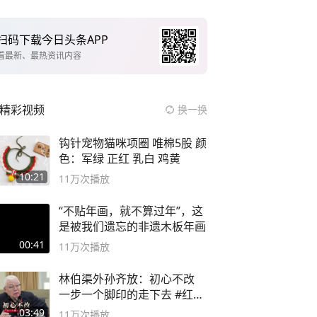
扫码下载今日头条APP
看最新、最热资讯内容
精彩视频
换一换
钩针宠物猫咪项圈 唯棉5股 颜
色：军绿 正红 乳白 鸡黄
10:21
11万
次播放
“不贴年画，就不算过年”，这
是被我们遗忘的非遗木板年画
00:41
11万
次播放
林伯渠外孙齐放：初心不改
一步一个脚印的走下去 #红船
论坛
03:49
11万
次播放