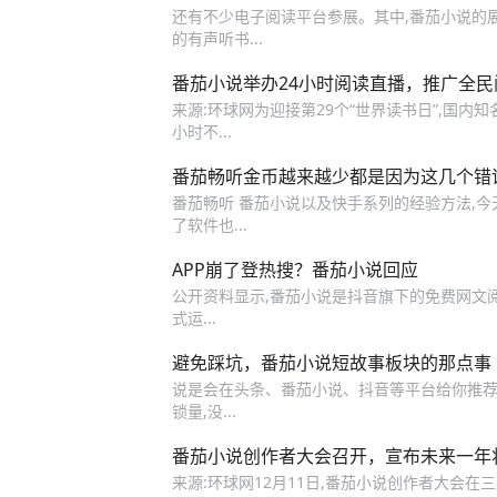
还有不少电子阅读平台参展。其中,番茄小说的展
的有声听书...
番茄小说举办24小时阅读直播，推广全民
来源:环球网为迎接第29个“世界读书日”,国内知
小时不...
番茄畅听金币越来越少都是因为这几个错
番茄畅听 番茄小说以及快手系列的经验方法,今天
了软件也...
APP崩了登热搜？番茄小说回应
公开资料显示,番茄小说是抖音旗下的免费网文阅读A
式运...
避免踩坑，番茄小说短故事板块的那点事
说是会在头条、番茄小说、抖音等平台给你推荐
锁量,没...
番茄小说创作者大会召开，宣布未来一年
来源:环球网12月11日,番茄小说创作者大会在三