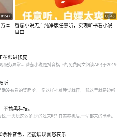
01:47
00:45
，万本
番茄小说无广纯净版任意听，实现听书看小说
自由
正在跟进修复
服务异常... 番茄小说是抖音旗下的免费网文阅读APP,于2019
畅听
奖励没有看的奖励哈。 像这样挂着睡觉就行。 我这里就是边听
，不搞黑科技。
说,一天玩这么多,玩的过来吗? 其实养机后,一切都来的简单。
40余种音色，还能展现喜怒哀乐