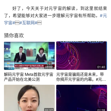
好了，今天关于对元宇宙的解读，到这里就结束
了，希望能够对大家进一步理解元宇宙有所帮助。
#元
宇宙#

#互联网#

猜你喜欢
03:02
01:40
解码元宇宙 Meta首款元宇宙
元宇宙是骗局还是未来，带
产品开始在北美公测
你揭开元宇宙的内幕。#元宇
宙 #涨知识
01:17
01:28