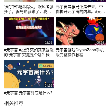
“元宇宙”概念爆火，跟风者就
元宇宙是骗局还是未来，带
多了，骗局也就来了，我们
你揭开元宇宙的内幕。#元宇
仍需保持冷 .
宙 #涨知识
02:26
05:55
#元宇宙 #投资 突如其来暴涨
元宇宙游戏CryptoZoon手机
的“元宇宙”究竟是个啥？概念
版完整操作教程
股还能追吗？究竟是虚火还
是真火？
01:36
#元宇宙 元宇宙到底是什么？
相关推荐