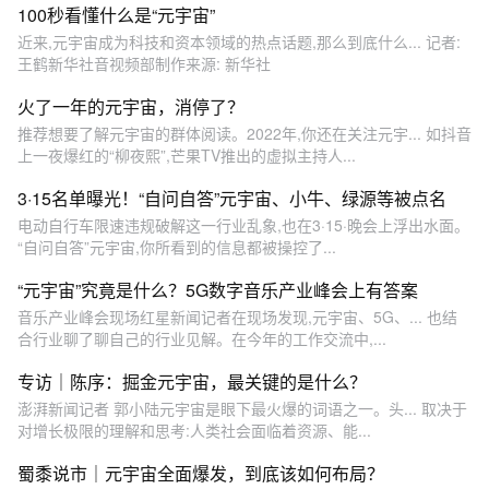
100秒看懂什么是“元宇宙”
近来,元宇宙成为科技和资本领域的热点话题,那么到底什么... 记者:
王鹤新华社音视频部制作来源: 新华社
火了一年的元宇宙，消停了？
推荐想要了解元宇宙的群体阅读。2022年,你还在关注元宇... 如抖音
上一夜爆红的“柳夜熙”,芒果TV推出的虚拟主持人...
3·15名单曝光！“自问自答”元宇宙、小牛、绿源等被点名
电动自行车限速违规破解这一行业乱象,也在3·15·晚会上浮出水面。
“自问自答”元宇宙,你所看到的信息都被操控了...
“元宇宙”究竟是什么？5G数字音乐产业峰会上有答案
音乐产业峰会现场红星新闻记者在现场发现,元宇宙、5G、... 也结
合行业聊了聊自己的行业见解。在今年的工作交流中,...
专访｜陈序：掘金元宇宙，最关键的是什么？
澎湃新闻记者 郭小陆元宇宙是眼下最火爆的词语之一。头... 取决于
对增长极限的理解和思考:人类社会面临着资源、能...
蜀黍说市｜元宇宙全面爆发，到底该如何布局？