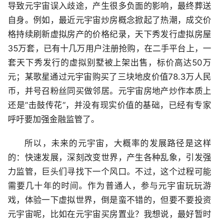
导致元宇宙误入歧途，产生很多负面的影响，最终葬送
自身。例如，最近元宇宙炒房概念掀起了热潮，成交价
格持续刷新虚拟房产的价格纪录，天下秀发行虚拟房屋
35万套，已有十几万用户注册抢购，在二手平台上，一
套天下秀发行的虚拟别墅被上架出售，标价高达50万
元；某歌星通过元宇宙购买了三块地皮价值78.3万人民
币，并号召粉丝同买做邻居。元宇宙房地产炒作本质上
还是“击鼓传花”，并没有现实价值的基础，已经有专家
呼吁要加强金融监管了。
所以，未来的元宇宙，大概率的发展路径是这样
的：快速发展，深刻改变世界，产生各种乱象，引发强
力监管，巨头们寻找下一个风口。不过，这个过程可能
需要几十年的时间。作为普通人，参与元宇宙玩玩游
戏，体验一下虚拟世界，倒是蛮不错的，但要不要投资
元宇宙呢，比如在元宇宙买房置业？我想说，最好暂时