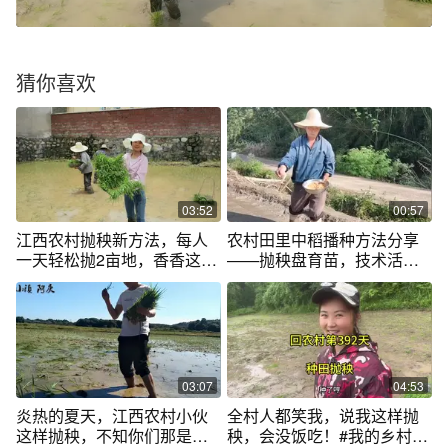
猜你喜欢
03:52
00:57
江西农村抛秧新方法，每人
农村田里中稻播种方法分享
一天轻松抛2亩地，香香这手
——抛秧盘育苗，技术活交
速太利索了
给老爸
03:07
04:53
炎热的夏天，江西农村小伙
全村人都笑我，说我这样抛
这样抛秧，不知你们那是怎
秧，会没饭吃！#我的乡村生