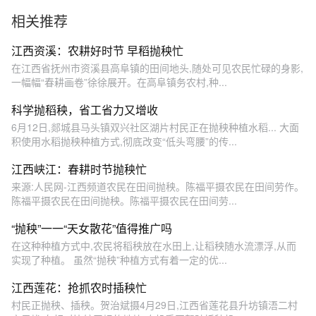
样插秧的
活
相关推荐
江西资溪：农耕好时节 早稻抛秧忙
在江西省抚州市资溪县高阜镇的田间地头,随处可见农民忙碌的身影,
一幅幅“春耕画卷”徐徐展开。在高阜镇务农村,种...
科学抛稻秧，省工省力又增收
6月12日,郯城县马头镇双兴社区湖片村民正在抛秧种植水稻... 大面
积使用水稻抛秧种植方式,彻底改变“低头弯腰”的传...
江西峡江：春耕时节抛秧忙
来源:人民网-江西频道农民在田间抛秧。陈福平摄农民在田间劳作。
陈福平摄农民在田间抛秧。陈福平摄农民在田间劳...
“抛秧”一一“天女散花”值得推广吗
在这种种植方式中,农民将稻秧放在水田上,让稻秧随水流漂浮,从而
实现了种植。 虽然“抛秧”种植方式有着一定的优...
江西莲花：抢抓农时插秧忙
村民正抛秧、插秧。贺治斌摄4月29日,江西省莲花县升坊镇浯二村