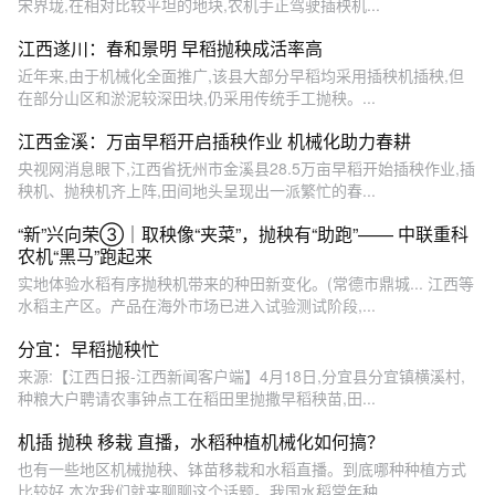
宋界垅,在相对比较平坦的地块,农机手正驾驶插秧机...
江西遂川：春和景明 早稻抛秧成活率高
近年来,由于机械化全面推广,该县大部分早稻均采用插秧机插秧,但
在部分山区和淤泥较深田块,仍采用传统手工抛秧。...
江西金溪：万亩早稻开启插秧作业 机械化助力春耕
央视网消息眼下,江西省抚州市金溪县28.5万亩早稻开始插秧作业,插
秧机、抛秧机齐上阵,田间地头呈现出一派繁忙的春...
“新”兴向荣③｜取秧像“夹菜”，抛秧有“助跑”—— 中联重科
农机“黑马”跑起来
实地体验水稻有序抛秧机带来的种田新变化。(常德市鼎城... 江西等
水稻主产区。产品在海外市场已进入试验测试阶段,...
分宜：早稻抛秧忙
来源:【江西日报-江西新闻客户端】4月18日,分宜县分宜镇横溪村,
种粮大户聘请农事钟点工在稻田里抛撒早稻秧苗,田...
机插 抛秧 移栽 直播，水稻种植机械化如何搞？
也有一些地区机械抛秧、钵苗移栽和水稻直播。到底哪种种植方式
比较好,本次我们就来聊聊这个话题。我国水稻常年种...