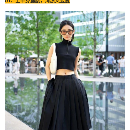
01、上半身露腰，清凉又显瘦