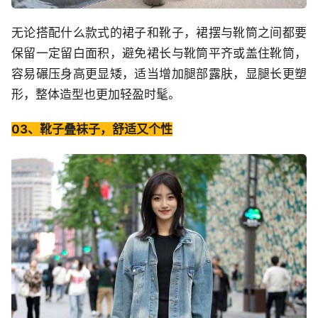
无论搭配什么款式的裙子和靴子，裙摆与靴筒之间都要
保留一定留白面积，避免裙长与靴筒平齐或盖住靴筒，
容易碾压身高更显矮，适当增加腿部露肤，显腿长更塑
形，整体造型也更加轻盈时髦。
03、靴子叠袜子，舒适又个性