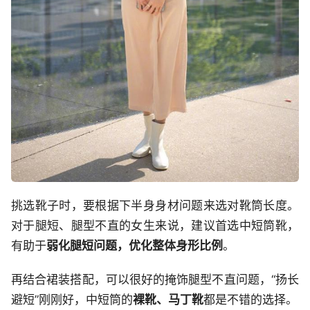
挑选靴子时，要根据下半身身材问题来选对靴筒长度。
对于腿短、腿型不直的女生来说，建议首选中短筒靴，
有助于
弱化腿短问题，优化整体身形比例
。
再结合裙装搭配，可以很好的掩饰腿型不直问题，“扬长
避短”刚刚好，中短筒的
裸靴、马丁靴
都是不错的选择。