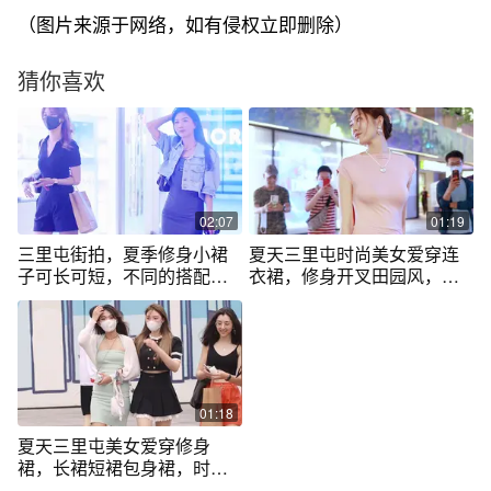
（图片来源于网络，如有侵权立即删除）
猜你喜欢
02:07
01:19
三里屯街拍，夏季修身小裙
夏天三里屯时尚美女爱穿连
子可长可短，不同的搭配呈
衣裙，修身开叉田园风，网
现不同的气质
红素人都好看
01:18
夏天三里屯美女爱穿修身
裙，长裙短裙包身裙，时尚
显瘦衬托身材