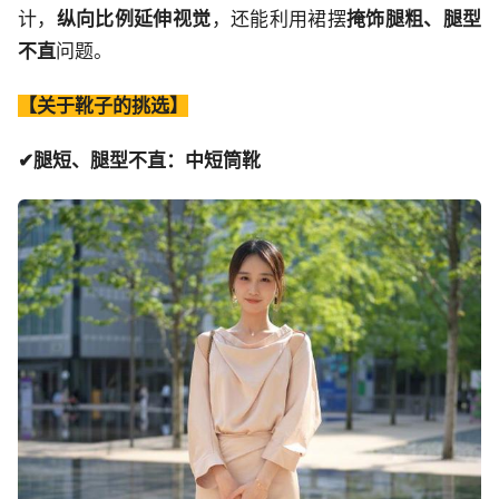
计，
纵向比例延伸视觉
，还能利用裙摆
掩饰腿粗、腿型
不直
问题。
【关于靴子的挑选】
✔腿短、腿型不直：中短筒靴