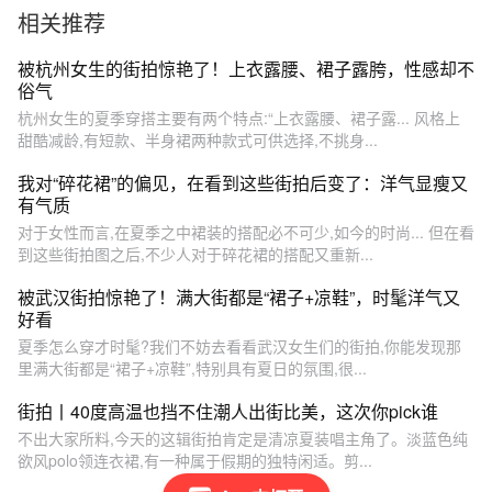
相关推荐
被杭州女生的街拍惊艳了！上衣露腰、裙子露胯，性感却不
俗气
杭州女生的夏季穿搭主要有两个特点:“上衣露腰、裙子露... 风格上
甜酷减龄,有短款、半身裙两种款式可供选择,不挑身...
我对“碎花裙”的偏见，在看到这些街拍后变了：洋气显瘦又
有气质
对于女性而言,在夏季之中裙装的搭配必不可少,如今的时尚... 但在看
到这些街拍图之后,不少人对于碎花裙的搭配又重新...
被武汉街拍惊艳了！满大街都是“裙子+凉鞋”，时髦洋气又
好看
夏季怎么穿才时髦?我们不妨去看看武汉女生们的街拍,你能发现那
里满大街都是“裙子+凉鞋”,特别具有夏日的氛围,很...
街拍丨40度高温也挡不住潮人出街比美，这次你pick谁
不出大家所料,今天的这辑街拍肯定是清凉夏装唱主角了。淡蓝色纯
欲风polo领连衣裙,有一种属于假期的独特闲适。剪...