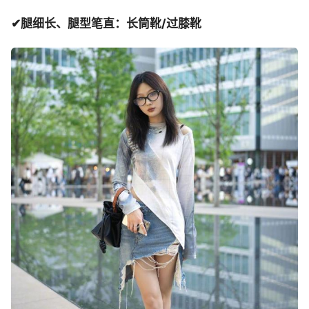
✔腿细长、腿型笔直：长筒靴/过膝靴