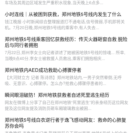
车场及其周边区域发生严重积水现象,当天晚上6点多...
小时连线｜从被困到获救，郑州地铁5号线内发生了什么
钱江晚报·小时新闻综合整理报道打不通电话,信号微弱,手机即将关
机。7月20日晚,郑州地铁5号线的乘客中,有人失去...
郑州地铁5号线乘客回忆获救经历：传灭火器砸窗自救 脱险
后与同行者拥抱
7月22日,郑州李女士向记者讲述了她被困地铁5号线的惊魂... 所幸,
当晚9点40分,李女士被救援人员救出,乘客们拥抱相庆...
郑州地铁内AED成功救助心搏骤停者
【大河财立方 记者 陈诗昂】郑州地铁站内,一男子突然晕倒,无呼
吸、无意识、心搏骤停。怎么办?抢救心搏骤停患者的...
瞬间眼泪破防！郑州地铁获救者自述死里逃生经历
网友在微博上分享了自己在郑州地铁“死里逃生”的亲身经历这位网友
提及这位网友提及消防员砸车厢玻璃救出被困...
郑州地铁5号线白衣逆行者于逸飞感动网友：救命的心肺复
苏你会吗
齐鲁晚报·齐鲁壹点记者 陈晓丽前几天郑州暴雨,地铁5号线上的白衣