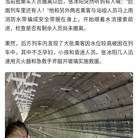
当前批乘车人员撤离以后，张冰阳突然听到有人喊：“后
面列车里还有人！”他和另外两名乘客与站组人员马上用
消防水带编成安全带捆在身上，开始顺着水流摸索前
进，检查是否有剩余人员尚未撤离。
果然，后方列车内发现了大批乘客因水位较高被困在列
车中，其中不乏孕妇，小孩和昏迷人员。张冰阳几人迅
速用灭火器和急救手斧敲开玻璃实施救援。