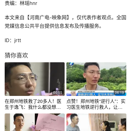
责编：林瑶hnr
本文来自【河南广电-映象网】，仅代表作者观点。全国
党媒信息公共平台提供信息发布及传播服务。
ID：jrtt
猜你喜欢
00:55
06:19
在郑州地铁救了20多人！医
点赞！郑州地铁“逆行人”：实
生于逸飞：我什么都没想就
习医生地铁逆行救人，让人
冲下去了！
感动