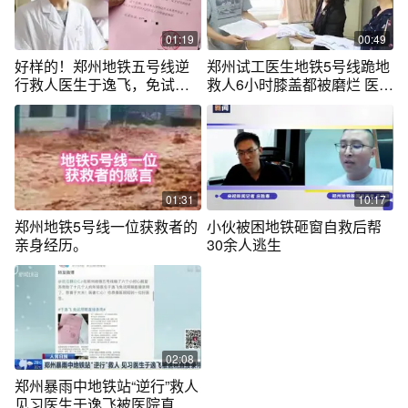
01:19
00:49
好样的！郑州地铁五号线逆
郑州试工医生地铁5号线跪地
行救人医生于逸飞，免试用
救人6小时膝盖都被磨烂 医院
期直接录用！
直接录用!
01:31
10:17
郑州地铁5号线一位获救者的
小伙被困地铁砸窗自救后帮
亲身经历。
30余人逃生
02:08
郑州暴雨中地铁站“逆行”救人
见习医生于逸飞被医院直接