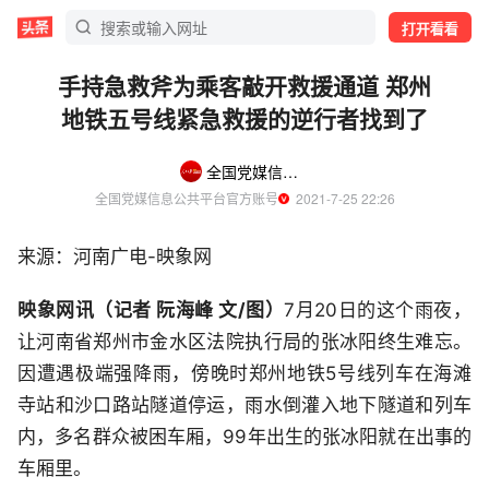
打开看看
手持急救斧为乘客敲开救援通道 郑州
地铁五号线紧急救援的逆行者找到了
全国党媒信息公共平台
全国党媒信息公共平台官方账号
  2021-7-25 22:26
来源：河南广电-映象网
映象网讯（记者 阮海峰 文/图）
7月20日的这个雨夜，
让河南省郑州市金水区法院执行局的张冰阳终生难忘。
因遭遇极端强降雨，傍晚时郑州地铁5号线列车在海滩
寺站和沙口路站隧道停运，雨水倒灌入地下隧道和列车
内，多名群众被困车厢，99年出生的张冰阳就在出事的
车厢里。