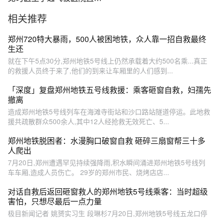
录用
相关推荐
郑州720特大暴雨，500人被困地铁，众人靠一招自救最终
生还
就在下午5点30分,郑州地铁5号线上仍然承载着大约500名乘...真正
的救援人员终于来了,他们的到来让车厢里的人们感到...
「深度」复盘郑州地铁五号线救援：乘客砸窗自救，妇孺先
撤离
造成郑州地铁5号线列车在海滩寺街站和沙口路站隧道停运。此地救
援共疏散群众500余人,其中12人经抢救无效死亡、5...
郑州地铁脱困者：水漫胸口破窗自救 砸碎三扇窗帮三十多
人爬出
7月20日,郑州遭遇罕见持续强降雨,积水瞬间涌进郑州地铁5号线列
车车厢,造成人员伤亡。 29岁的郑州市民、烧烤店店...
对话自救后返回砸窗救人的郑州地铁5号线乘客：当时超级
害怕，只想尽最后一点力量
极目新闻记者 姚赟实习生 段琳杉7月20日,郑州地铁5号线五龙口停