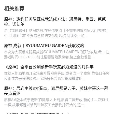
就获取
相关推荐
原神：邀约任务隐藏成就达成方法：班尼特、重云、芭芭
拉、诺艾尔
走【错题漏分】结局路线,在剧情支点【不完美的冒险家入门考核】
中,回到图书馆不要着急和诺艾尔对话,先阅读桌上的...
原神·成就丨SYUUMATEU GAIDEN获取攻略
本次为大家带来隐藏成就SYUUMATEU GAIDEN的获取攻略,希... 在
游戏时间6:00~18:00前往稻妻冒险家协会,路上会触发剧...
《原神》全平台公测前新手玩家必须知道的几件事
你就只能满地图开宝箱来升冒险家等级,或者当一个咸鱼,靠每日任务
和刷体力来获得经验。宝箱只有普通宝箱和精致的...
原神：层岩主线3大看点，满屏都是刀子，荧妹空哥这一幕
差点看哭
原神2.6版本终于更新了啊,绫人上线,层岩巨渊开放,新的主... 跟以往
一样,故事都是以爷到冒险家工会接委托开始的,这一...