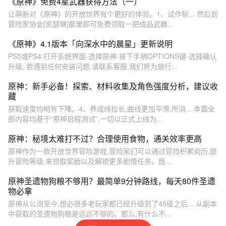
《原神》免费4星武器获得方法（一）
让萌新对《原神》的开放世界有个更好的体验。1、试作斩... 然后到
冒险家协会[凯瑟琳]那里即可免费领取一把成品武器...
《原神》4.1版本「向深水中的晨星」更新说明
PS5或PS4:打开系统界面-选择原神-按下手柄OPTIONS键-选择确认
升级; 若遇到任何安装问题,请联系客服,我们将为旅行...
原神：新手必备！探索、材料收集及角色强度分析，建议收
藏
获取速度均稍有下降。4、养成线拉长,曲线更加平滑,所消... 本篇全
部内容均基于“原神启程测试”,一切以正式上线为...
原神：秘境太难打不过？合理使用食物，通关效率更高
原神作为一款开放世界冒险游戏,冒险家们可以通过冒险积累阅历,提
升冒险等级,来领取奖励以及解锁更多剧情任务。既...
原神圣遗物狗粮不够用？最简单9分钟路线，每天80件圣遗
物必拿
原神从公测至今,想必很多老玩家都已经升级到了45级之后... 从副本
中获取的圣遗物狗粮是远远不够的。那么,有什么不...