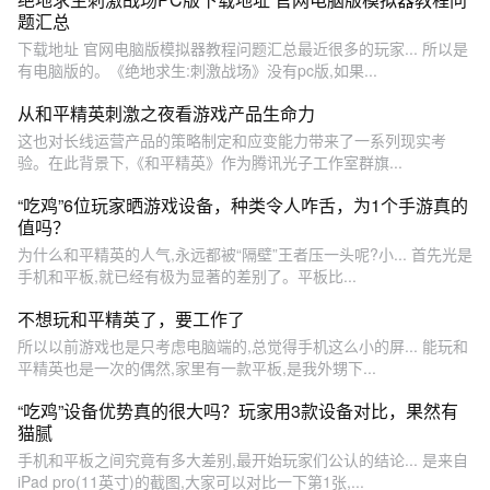
题汇总
下载地址 官网电脑版模拟器教程问题汇总最近很多的玩家... 所以是
有电脑版的。《绝地求生:刺激战场》没有pc版,如果...
从和平精英刺激之夜看游戏产品生命力
这也对长线运营产品的策略制定和应变能力带来了一系列现实考
验。在此背景下,《和平精英》作为腾讯光子工作室群旗...
“吃鸡”6位玩家晒游戏设备，种类令人咋舌，为1个手游真的
值吗？
为什么和平精英的人气,永远都被“隔壁”王者压一头呢?小... 首先光是
手机和平板,就已经有极为显著的差别了。平板比...
不想玩和平精英了，要工作了
所以以前游戏也是只考虑电脑端的,总觉得手机这么小的屏... 能玩和
平精英也是一次的偶然,家里有一款平板,是我外甥下...
“吃鸡”设备优势真的很大吗？玩家用3款设备对比，果然有
猫腻
手机和平板之间究竟有多大差别,最开始玩家们公认的结论... 是来自
iPad pro(11英寸)的截图,大家可以对比一下第1张,...