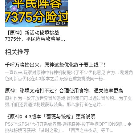
02:48
【原神】新活动秘境挑战
7375分，平民阵容攻略展
示，扭曲幽域打法
相关推荐
千呼万唤始出来，原神这些优化终于要上线了！
一直以来,玩家对原神中各种机制提出了不少优化意见,官方... 秘境角
色刷新点优化在4.3版本之后,玩家在重复挑战同一秘...
原神：秘境太难打不过？合理使用食物，通关效率更高
原神作为一款开放世界冒险游戏,冒险家们可以通过冒险积... 为了变
强,咱们还要通过秘境获取装备。那么旅行者在这片...
《原神》4.3版本「蔷薇与铳枪」更新说明
PS5™或PS4™:打开系统界面-选择原神-按下手柄OPTIONS键... ◆
挑战秘境可获得:「昔时之歌」、「回声之林夜话」等圣...