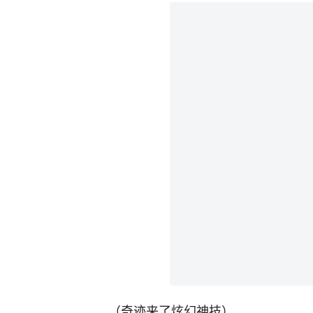
（奇迹来了炫幻神技）