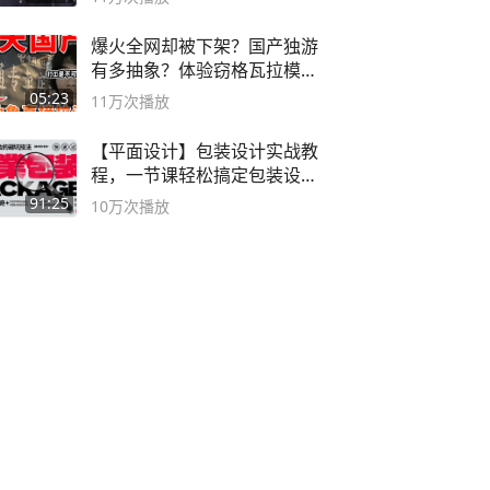
爆火全网却被下架？国产独游
有多抽象？体验窃格瓦拉模拟
器！
05:23
11万
次播放
【平面设计】包装设计实战教
程，一节课轻松搞定包装设计
流程！
91:25
10万
次播放