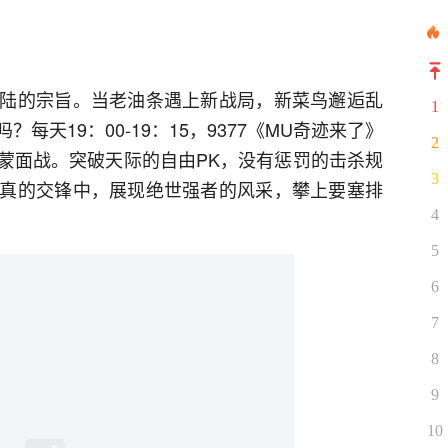
陆的宗旨。当老油条遇上新战局，新菜鸟邂逅乱
1
天19：00-19：15，9377《MU奇迹来了》
2
蒙面战。突破天际的自由PK，没有惩罚的击杀规
3
真的交锋中，展现绝世强者的风采，攀上要塞排
4
5
6
7
8
9
10