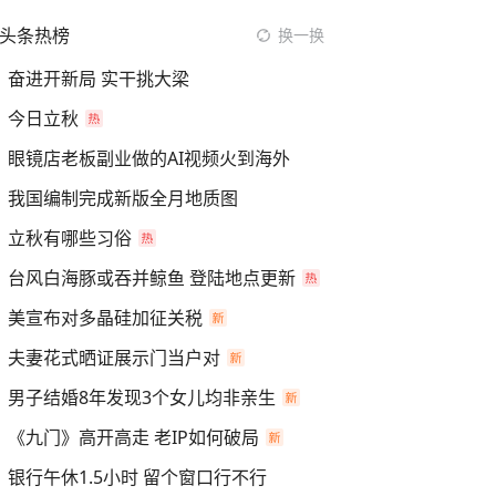
头条热榜
换一换
奋进开新局 实干挑大梁
今日立秋
眼镜店老板副业做的AI视频火到海外
我国编制完成新版全月地质图
立秋有哪些习俗
台风白海豚或吞并鲸鱼 登陆地点更新
美宣布对多晶硅加征关税
夫妻花式晒证展示门当户对
男子结婚8年发现3个女儿均非亲生
《九门》高开高走 老IP如何破局
银行午休1.5小时 留个窗口行不行