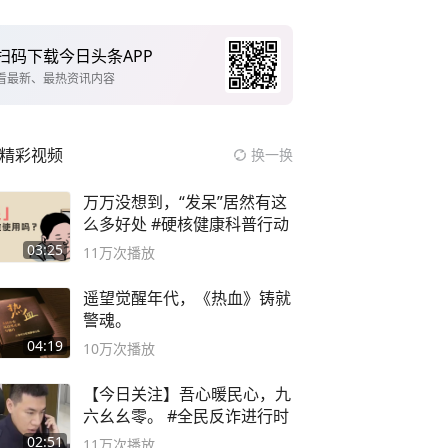
扫码下载今日头条APP
看最新、最热资讯内容
精彩视频
换一换
万万没想到，“发呆”居然有这
么多好处 #硬核健康科普行动
03:25
11万
次播放
遥望觉醒年代，《热血》铸就
警魂。
04:19
10万
次播放
【今日关注】吾心暖民心，九
六幺幺零。 #全民反诈进行时
02:51
11万
次播放