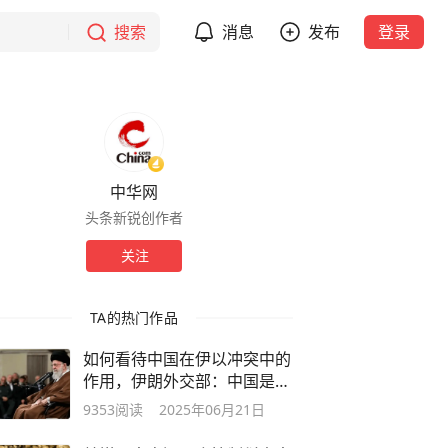
搜索
消息
发布
登录
中华网
头条新锐创作者
关注
TA的热门作品
如何看待中国在伊以冲突中的
作用，伊朗外交部：中国是友
好国家
9353
阅读
2025年06月21日