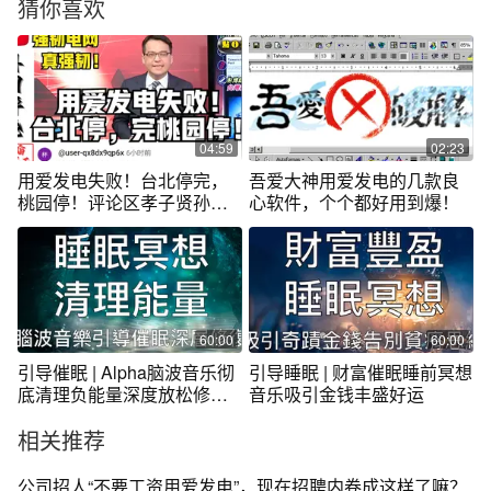
猜你喜欢
04:59
02:23
用爱发电失败！台北停完，
吾爱大神用爱发电的几款良
桃园停！评论区孝子贤孙不
心软件，个个都好用到爆！
少！
60:00
60:00
引导催眠 | Alpha脑波音乐彻
引导睡眠 | 财富催眠睡前冥想
底清理负能量深度放松修复
音乐吸引金钱丰盛好运
身心
相关推荐
公司招人“不要工资用爱发电”，现在招聘内卷成这样了嘛？