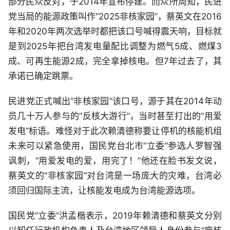
部分民众反对，于2014年宣布停建。而众所周知，民进
党当局的能源政策叫作“2025非核家园”，蔡英文在2016
年和2020年两次选举时都把该口号喊得震天响，目标就
是到2025年把台湾发电量配比调整为燃气5成、燃煤3
成、可再生能源2成，完全拿掉核电。但7年过去了，其
承诺已确定跳票。
民进党正式喊出“非核家园”该口号，源于其在2014年动
员几十万人参与的“反核大游行”，当时甚至打出的“用爱
发电”标语。难怪对于此次赖清德称要让停机的核能机组
未来可以紧急使用，国民党台北市“立委”参选人罗智强
讽刺，“用爱发电的爱，用完了！”他还在脸书发文说，
蔡英文的“非核家园”对台湾是一场庞大的灾难，台湾必
须回归国际主流，让核能发电成为台湾能源选项。
国民党“立委”洪孟楷表示，2019年赖清德和蔡英文分别