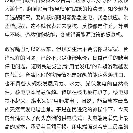
以卸任行政机构负责人及台湾地区领导人身份参与“废核
大游行”，胸前贴着“核电归零”贴纸的赖清德，如今却为
了选战转弯，变成核能随时能紧急发电、紧急供应。洪
孟楷质疑，这不就代表过去废核、反核都是作秀，等到
电不够、仍然拥抱核能，变成错误能源政策的提款机。
政客嘴巴可以跑火车，但现实生活不会陪你过家家。台
湾现在的问题，已经不只是涨涨电价，日益严重的缺电
停电问题，证明民进党当局“用爱发电”的诈骗游戏越发
的荒唐。台湾地区的实际情况是98%的能源依赖进口，
也不具备大规模发展风力、水力、光伏发电的自然条
件，核电原本是最优解。但现在核电被打趴了，绿电却
扶不起来，煤电又是“用肺发电”，自然只能靠成本最高
的天然气发电唱主角。于是在民进党的神操作下，今天
的台湾进入了两头崩溃的供电模式：发电端用着史上最
高的成本，承受着巨额亏损，用电端面对着史上最高的