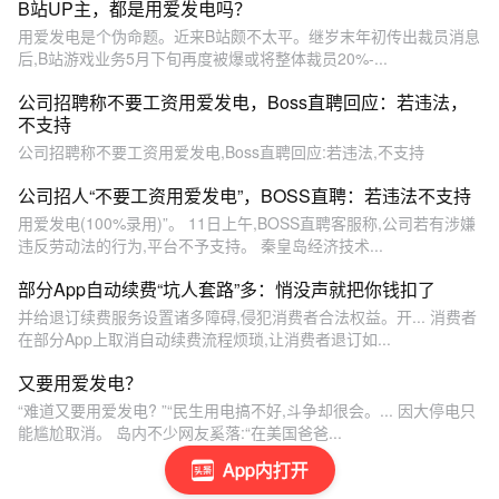
B站UP主，都是用爱发电吗？
用爱发电是个伪命题。近来B站颇不太平。继岁末年初传出裁员消息
后,B站游戏业务5月下旬再度被爆或将整体裁员20%-...
公司招聘称不要工资用爱发电，Boss直聘回应：若违法，
不支持
公司招聘称不要工资用爱发电,Boss直聘回应:若违法,不支持
公司招人“不要工资用爱发电”，BOSS直聘：若违法不支持
用爱发电(100%录用)”。 11日上午,BOSS直聘客服称,公司若有涉嫌
违反劳动法的行为,平台不予支持。 秦皇岛经济技术...
部分App自动续费“坑人套路”多：悄没声就把你钱扣了
并给退订续费服务设置诸多障碍,侵犯消费者合法权益。开... 消费者
在部分App上取消自动续费流程烦琐,让消费者退订如...
又要用爱发电？
“难道又要用爱发电? ”“民生用电搞不好,斗争却很会。... 因大停电只
能尴尬取消。 岛内不少网友奚落:“在美国爸爸...
App内打开