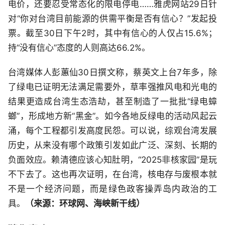
电价，还要忍受常态化的限电停电……雅虎网站29日针
对“你对台湾目前能源的供需平衡是否有信心？”发起投
票。截至30日下午2时，其中有信心的人仅占15.6%；
持“没有信心”态度的人则高达66.2%。
台湾媒体人彭蕙仙30日撰文称，蔡英文上台7年多，除
了绿电已证明无法满足需要外，草率强推风电和光电的
结果更造成台湾生态浩劫，甚至制造了一批批“绿电蟑
螂”，形成地方新“黑金”。如今各地反绿电的活动风起云
涌，每个工程都引发高度民怨。可以说，综观台湾发展
历史，从来没有哪个政策引发如此广泛、深刻、长期的
负面效应。赖清德应该心知肚明，“2025非核家园”是玩
不下去了。这也再次证明，在台湾，核电存与废根本就
不是一个经济问题，而是绿色政客操弄岛内政治的工
具。
（来源：环球网、海峡新干线）