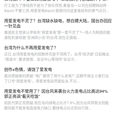
打工是为了挣钱而不是为了快乐然而,秦皇岛一公司在招聘网站称
&quot;不要工资,用爱发电&quot;我想问问这是谁给你的勇气近日...
用爱发电不灵了？台湾缺水缺电，想白嫖大陆，国台办回应
一针见血
难道民主党承认早些年“用爱发电”那一套不灵了?一场人为制造的能
源危机曾经是“亚洲四小龙”的台湾,现在正面临...
台湾为什么不再用爱发电了？
近日,台湾用爱发电的招数终究是不顶用了。台湾“经济部”日前推出
“限温令”,要求旅馆、会议中心等场所“会议冷...
创作≠色情，请饶了爱发电
面对质疑者的质疑:“电厂都停了用什么发电?”,这群环保主义者打出
了口号“用爱发电”。用爱发电自然是扯淡,不过...
用爱发电不管用了？因台风来袭台火力发电占比高达94%
郭正亮讽“看天吃饭”
前民代郭正亮质疑,现在岛内绿电占比才7.8%,因为台风导致太阳能
跟风能不能发电造成电力缺口,要绿电占比达到台行政...