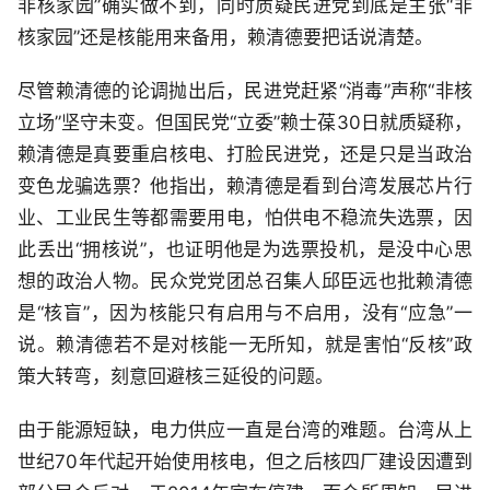
非核家园”确实做不到，同时质疑民进党到底是主张“非
核家园”还是核能用来备用，赖清德要把话说清楚。
尽管赖清德的论调抛出后，民进党赶紧“消毒”声称“非核
立场”坚守未变。但国民党“立委”赖士葆30日就质疑称，
赖清德是真要重启核电、打脸民进党，还是只是当政治
变色龙骗选票？他指出，赖清德是看到台湾发展芯片行
业、工业民生等都需要用电，怕供电不稳流失选票，因
此丢出“拥核说”，也证明他是为选票投机，是没中心思
想的政治人物。民众党党团总召集人邱臣远也批赖清德
是“核盲”，因为核能只有启用与不启用，没有“应急”一
说。赖清德若不是对核能一无所知，就是害怕“反核”政
策大转弯，刻意回避核三延役的问题。
由于能源短缺，电力供应一直是台湾的难题。台湾从上
世纪70年代起开始使用核电，但之后核四厂建设因遭到