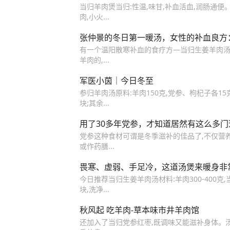
当归羊肉煲当归:性温,味甘,补血活血,润肠通便。
肉,小火...
张仲景的冬日第一暖汤，女性的补血良方
有一个温阳散寒补血的食疗方—当归生姜羊肉汤,
羊肉的,...
军医小茵｜今日冬至
参归羊肉汤原料:羊肉150克,党参、枸杞子各15
块;其余...
用了30多年党参，才知道居然有这么多
党参这种食材可谓是冬季滋补的佳品了,不仅营
或作药膳...
畏寒、虚弱、手足冷，这道汤煲来暖身非
今日推荐当归生姜羊肉汤材料:羊肉300-400克,
块,洗净...
秋风起 吃羊肉-草本味市井羊肉馆
还加入了当归党参红枣,既调味又能滋补身体。汤