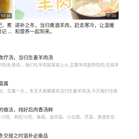
02:34
01:00
配，煮
进补之冬，当归黄酒羊肉，赶走寒冷，让温暖
记 #
和营养一起到来。
食疗汤，当归生姜羊肉汤
汤,很适... 我们吃羊肉就容易上火,主要羊肉是热性的,在炖羊
莫属
枣5粒、生姜一大... 冬天大家都喜欢当归生姜羊肉汤,今天我们也来
的做法，炖好后肉香汤鲜
党参10克、枸杞10克、香菇、金珍菇、小白菜、芹菜、黑虎虾豆
冬交接之时滋补必备品