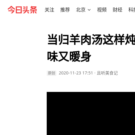
关注
推荐
北京
视频
财经
科
当归羊肉汤这样
味又暖身
2020-11-23 17:51
·
且听美食记
原创