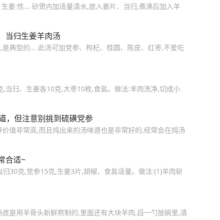
生姜:性... 砂煲内加适量清水,放入姜片、当归,煮沸后加入羊
：当归生姜羊肉汤
是典型的... 此汤可加党参、枸杞、桂圆、陈皮、红枣,不爱吃
克,当归、生姜各10克,大枣10枚,食盐。做法:羊肉洗净,切成小
门道，但注意别挑到硫磺党参
养价值非常高,而且炖出来的汤味道也是非常好的,经常会在炖汤
常合适~
当归30克,党参15克,生姜3片,胡椒、食盐适量。做法:(1)羊肉斩
底是用羊骨头新鲜熬制的,里面还有大块羊肉,舀一勺放碗里,清