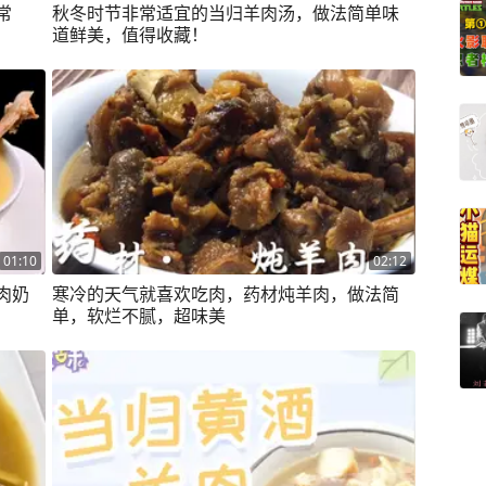
常
秋冬时节非常适宜的当归羊肉汤，做法简单味
道鲜美，值得收藏！
01:10
02:12
肉奶
寒冷的天气就喜欢吃肉，药材炖羊肉，做法简
单，软烂不腻，超味美