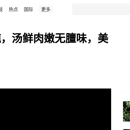
技
热点
国际
更多
炖，汤鲜肉嫩无膻味，美