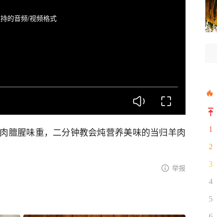
持的音频/视频格式
1
肉膻腥味重，二分钟教会炖营养美味的当归羊肉
2
3
举报
4
5
6