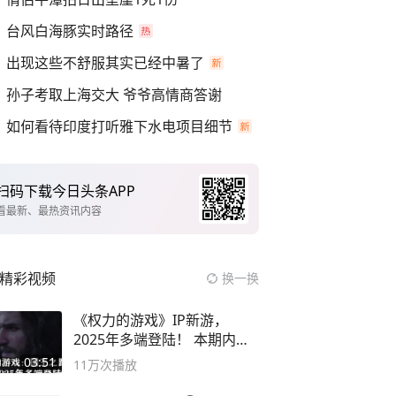
台风白海豚实时路径
出现这些不舒服其实已经中暑了
孙子考取上海交大 爷爷高情商答谢
如何看待印度打听雅下水电项目细节
扫码下载今日头条APP
看最新、最热资讯内容
精彩视频
换一换
《权力的游戏》IP新游，
2025年多端登陆！ 本期内容
概要
03:51
11万
次播放