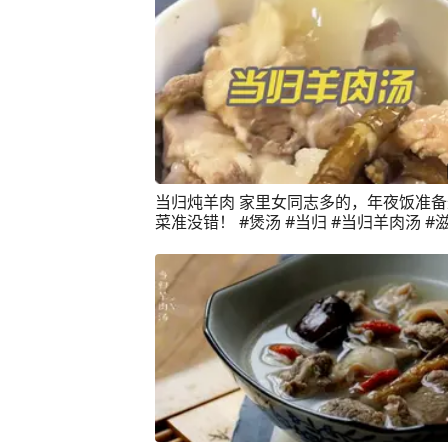
当归炖羊肉 家里女同志多的，年夜饭准
菜准没错！ #煲汤 #当归 #当归羊肉汤 #
生 #吴公嗨 @吴齐峰