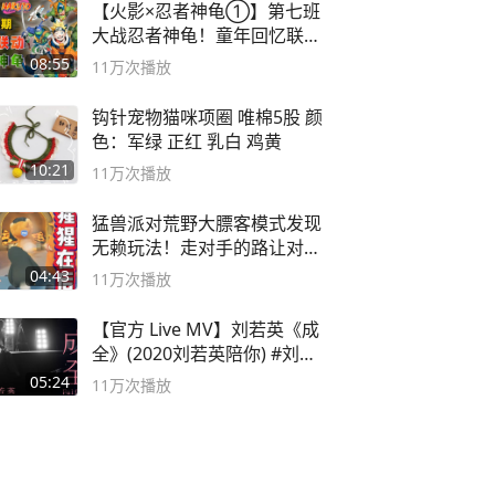
【火影×忍者神龟①】第七班
大战忍者神龟！童年回忆联动
论武？
08:55
11万
次播放
钩针宠物猫咪项圈 唯棉5股 颜
色：军绿 正红 乳白 鸡黄
10:21
11万
次播放
猛兽派对荒野大膘客模式发现
无赖玩法！走对手的路让对手
无路可走
04:43
11万
次播放
【官方 Live MV】刘若英《成
全》(2020刘若英陪你) #刘若
英 #成全
05:24
11万
次播放