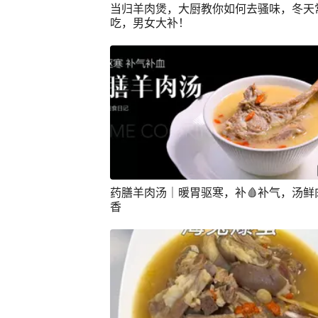
当归羊肉煲，大厨教你如何去骚味，冬天
吃，男女大补！
药膳羊肉汤｜暖胃驱寒，补🩸补气，汤鲜
香