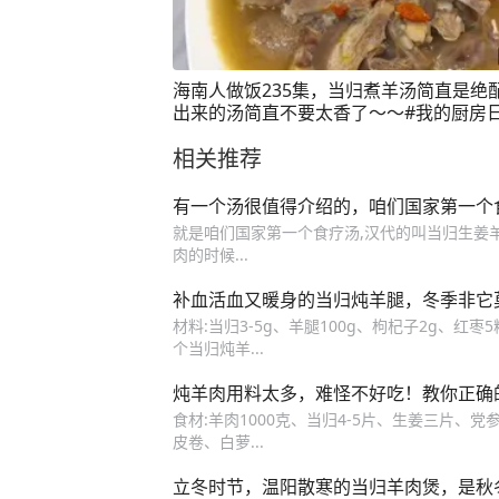
海南人做饭235集，当归煮羊汤简直是绝
出来的汤简直不要太香了～～#我的厨房日
晚餐吃什么 #家常菜 #日常做饭
相关推荐
有一个汤很值得介绍的，咱们国家第一个
就是咱们国家第一个食疗汤,汉代的叫当归生姜羊肉
肉的时候...
补血活血又暖身的当归炖羊腿，冬季非它
材料:当归3-5g、羊腿100g、枸杞子2g、红
个当归炖羊...
炖羊肉用料太多，难怪不好吃！教你正确
食材:羊肉1000克、当归4-5片、生姜三片、
皮卷、白萝...
立冬时节，温阳散寒的当归羊肉煲，是秋