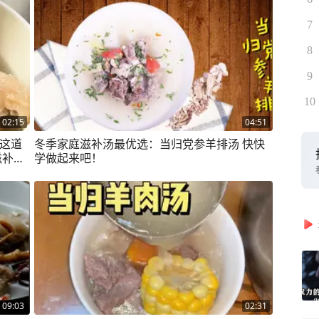
7
8
9
10
02:15
04:51
备这道
冬季家庭滋补汤最优选：当归党参羊排汤 快快
滋补养
学做起来吧！
09:03
02:31