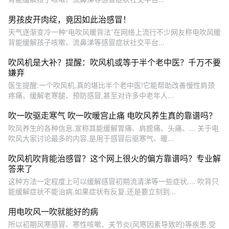
男孩皮开肉绽，竟因如此治感冒！
天气逐渐变冷一种“电吹风暖背法”在网络上流行不少网友称电吹风暖
背能缓解孩子咳嗽、流鼻涕等感冒症状社交平台...
吹风机是大补？提醒：吹风机或等于半个老中医？千万不要
嫌弃
医生提醒:一个吹风机,真的堪比半个老中医!它能帮助改善慢性肩颈
疼痛、缓解老寒腿、预防感冒,甚至对许多中老年人...
吹一吹驱走寒气 吹一吹暖宫止痛 电吹风养生真的靠谱吗？
吹风养生的各种信息,宣称其能缓解胃痛、肩膀痛、头痛、... 关于电
吹风大家讨论最多的内容,是用于感冒后驱寒气、暖...
吹风机吹背能治感冒？这个网上很火的偏方靠谱吗？专业解
答来了
这种方法一定程度上可以缓解感冒初期流清涕等一些症状,... 吹背只
能缓解症状不能治病,如果症状有反复,还是要立刻到...
用电吹风一吹就能好的病
所以初期风寒感冒、寒性咳嗽、关节炎(风寒因素导致的)等疾患,受