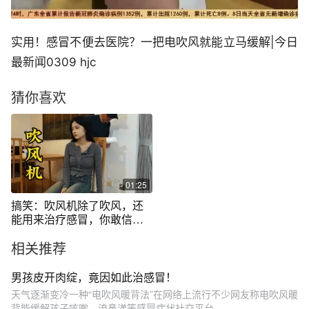
实用！感冒不便去医院？一把电吹风就能立马缓解|今日
最新闻0309 hjc
猜你喜欢
01:25
搞笑：吹风机除了吹风，还
能用来治疗感冒，你敢信
吗？
相关推荐
男孩皮开肉绽，竟因如此治感冒！
天气逐渐变冷一种“电吹风暖背法”在网络上流行不少网友称电吹风暖
背能缓解孩子咳嗽、流鼻涕等感冒症状社交平台...