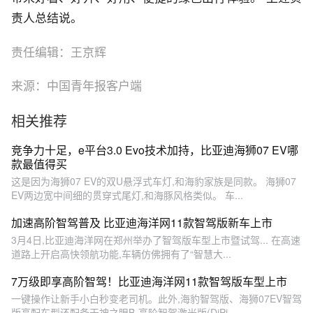
责人总结说。
责任编辑：王京辉
来源：中国青年报客户端
相关推荐
竞争力十足，e平台3.0 Evo技术加持，比亚迪海狮07 EV哪
款最值得买
这是因为海狮07 EV的双U悬浮式车灯,和海豹家族是同款。 海狮07
EV两边宽中间细的贯穿式尾灯,和海豚风格类似。 车...
加速高阶智驾普及 比亚迪海洋网11款智驾版新车上市
3月4日,比亚迪海洋网在郑州举办了智驾版车型上市暨试驾... 在高速
道路上开启高快领航功能,车辆仿佛拥有了“智慧大...
7万级即享高阶智驾！比亚迪海洋网11款智驾版车型上市
一键操作让新手小白秒变老司机。此外,海豹智驾版、海狮07EV智驾
版高配车型还配备天神之眼B-高阶智驾激光版(DiPi...