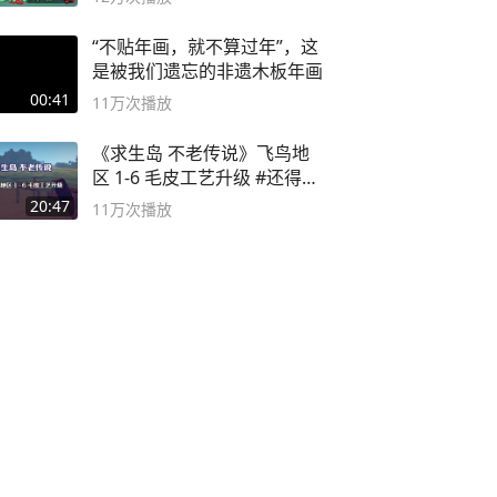
“不贴年画，就不算过年”，这
是被我们遗忘的非遗木板年画
00:41
11万
次播放
《求生岛 不老传说》飞鸟地
区 1-6 毛皮工艺升级 #还得是
主机大作
20:47
11万
次播放