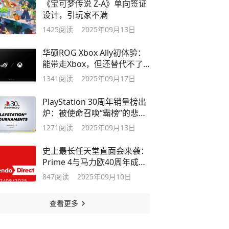
《宝可梦传说 Z-A》单向签证
设计，引玩家不满
1425
阅读
2025年09月13日
华硕ROG Xbox Ally初体验：
能带走Xbox，但还替代不了
Switch 2
1341
阅读
2025年09月17日
PlayStation 30周年销量榜出
炉：被使命召唤“霸榜”的悲哀
现实
1271
阅读
2025年09月13日
史上最长任天堂直面会来袭：
Prime 4与马力欧40周年成最
大看点
847
阅读
2025年09月10日
查看更多