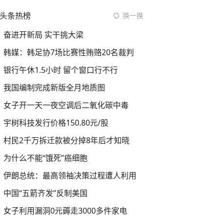
头条热榜
换一换
奋进开新局 实干挑大梁
韩媒：韩足协7场比赛性贿赂20名裁判
银行午休1.5小时 留个窗口行不行
我国编制完成新版全月地质图
女子开一天一夜空调后二氧化碳中毒
宇树科技发行价格150.80元/股
村民2千万拆迁款被分掉8年后才知晓
为什么不能“饿死”癌细胞
伊朗总统：最高领袖决策过程遭人利用
中国“五箭齐发”反制美国
女子利用漏洞0元薅走3000多件家电