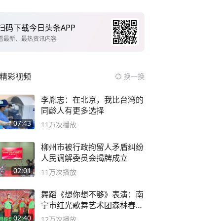
扫码下载今日头条APP
看最新、最热资讯内容
精彩视频
换一换
李胤志：在北京，我比台湾的
同龄人有更多选择
07:43
11万
次播放
柳州市被行政拘留人矛盾纠纷
人民调解委员会揭牌成立
02:01
11万
次播放
舞蹈《想你想不够》表演：南
宁市红光歌舞艺术团森林春红
舞蹈队。
02:40
12万
次播放