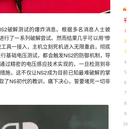
S2破解测试的爆炸消息。根据多名消息人士披
1
并进行了一系列破解尝试。然而结果几乎可以用“惨
2
卡等传统工具一接入，主机立刻死机进入无限重启，彻底
3
进行基础电压测试，都会触发NS2的防御机制，导
4
通过精密的电压感应技术实现的，一旦检测到非
措施。这不仅让NS2成为目前已知最难破解的掌
5
取了NS初代的教训，痛下决心，誓要堵死一切非
6
7
8
9
10