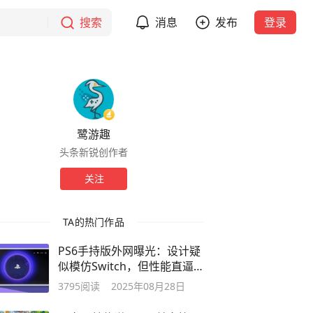
搜索
消息
发布
登录
鹭游趣
头条新锐创作者
关注
TA的热门作品
PS6手持版外网曝光：设计疑
似模仿Switch，但性能直逼
PS5
3795
阅读
2025年08月28日