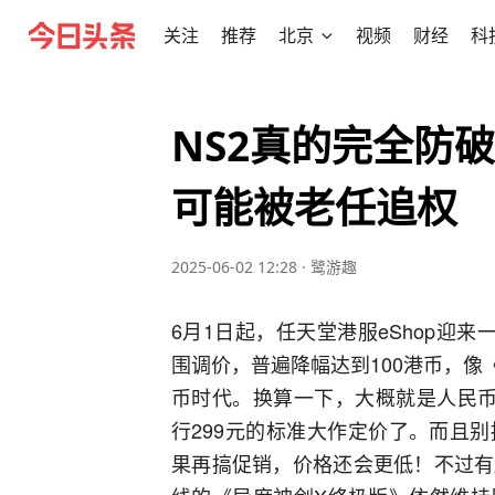
关注
推荐
北京
视频
财经
科
NS2真的完全防
可能被老任追权
2025-06-02 12:28
·
鹭游趣
6月1日起，任天堂港服eShop迎
围调价，普遍降幅达到100港币，像《
币时代。换算一下，大概就是人民币
行299元的标准大作定价了。而且
果再搞促销，价格还会更低！不过有