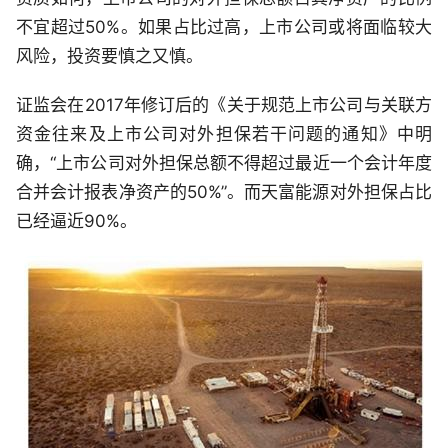
不宜超过50%。如果占比过高，上市公司或将面临较大
风险，投资要慎之又慎。
证监会在2017年修订后的《关于规范上市公司与关联方
资金往来及上市公司对外担保若干问题的通知》中明
确，“上市公司对外担保总额不得超过最近一个会计年度
合并会计报表净资产的50%”。而天富能源对外担保占比
已经逼近90%。