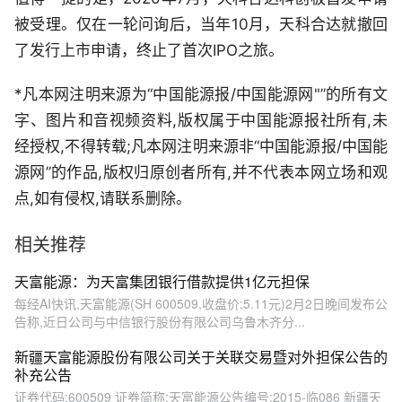
被受理。仅在一轮问询后，当年10月，天科合达就撤回
了发行上市申请，终止了首次IPO之旅。
*凡本网注明来源为“中国能源报/中国能源网"”的所有文
字、图片和音视频资料,版权属于中国能源报社所有,未
经授权,不得转载;凡本网注明来源非“中国能源报/中国能
源网”的作品,版权归原创者所有,并不代表本网立场和观
点,如有侵权,请联系删除。
相关推荐
天富能源：为天富集团银行借款提供1亿元担保
每经AI快讯,天富能源(SH 600509,收盘价:5.11元)2月2日晚间发布公
告称,近日公司与中信银行股份有限公司乌鲁木齐分...
新疆天富能源股份有限公司关于关联交易暨对外担保公告的
补充公告
证券代码:600509 证券简称:天富能源公告编号:2015-临086 新疆天