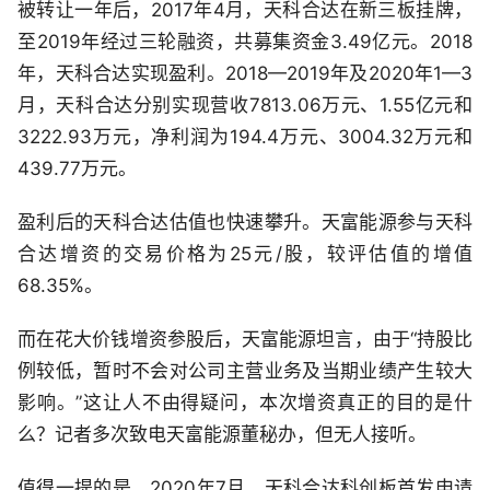
被转让一年后，2017年4月，天科合达在新三板挂牌，
至2019年经过三轮融资，共募集资金3.49亿元。2018
年，天科合达实现盈利。2018—2019年及2020年1—3
月，天科合达分别实现营收7813.06万元、1.55亿元和
3222.93万元，净利润为194.4万元、3004.32万元和
439.77万元。
盈利后的天科合达估值也快速攀升。天富能源参与天科
合达增资的交易价格为25元/股，较评估值的增值
68.35%。
而在花大价钱增资参股后，天富能源坦言，由于“持股比
例较低，暂时不会对公司主营业务及当期业绩产生较大
影响。”这让人不由得疑问，本次增资真正的目的是什
么？记者多次致电天富能源董秘办，但无人接听。
值得一提的是，2020年7月，天科合达科创板首发申请