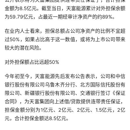
公开表示将为天富集团提供连带责任保证了，合计担保
金额为8.5亿元。截至当日，天富能源累计对外担保余额
为59.79亿元，占最近一期经审计净资产的约89%。
在业内人士看来，担保总额占公司净资产的比例不宜超
过50%，如果占比高于这一数值，或将为上市公司带来
较大的潜在风险。
对外担保额占比远超50%
今年初至今，天富能源先后发布公告表示，公司和中信
银行股份有限公司乌鲁木齐分行、北方国际信托股份有
限公司、新疆银行股份有限公司、交通银行签订《保证
合同》，为天富集团向上述借/贷款提供连带责任保证，
担保金额分别为1亿元、2亿元、2亿元、1.5亿元，2亿
元，合计担保金额达8.5亿元。