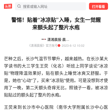
打开看看
警惕！贴着“冰凉贴”入睡，女生一觉醒
来额头起了整片水疱
潇湘晨报·晨视频
《潇湘晨报》官方账号
  2023-6-12 10:02
芒种之后，长沙气温节节攀升，越来越热。在长沙某大
学读书的大三学生王荧（化名）听班上同学谈论“冰凉
贴”物理降温效果好，贴在额头上睡觉冰爽又舒服。于
是，她也“心动”了，买来“冰凉贴”使用。可是没想到才使
用了一晚，第二天额头奇痒无比，照镜子一看，被冰凉
贴贴过的额头起了整片的水疱。
王荧来到长沙市中心医院（南华大学附属长沙中心医