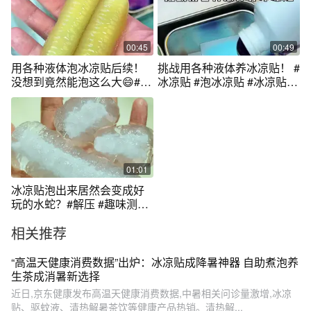
00:45
00:49
用各种液体泡冰凉贴后续！
挑战用各种液体养冰凉贴！ #
没想到竟然能泡这么大😄#冰
冰凉贴 #泡冰凉贴 #冰凉贴泡
凉贴 #冰凉贴泡水 #泡冰凉贴
水 #解压 #手工diy
#解压 #手工diy
01:01
冰凉贴泡出来居然会变成好
玩的水蛇？#解压 #趣味测试
#自制玩具
相关推荐
“高温天健康消费数据”出炉：冰凉贴成降暑神器 自助煮泡养
生茶成消暑新选择
近日,京东健康发布高温天健康消费数据,中暑相关问诊量激增,冰凉
贴、驱蚊液、清热解暑茶饮等健康产品热销。清热解...