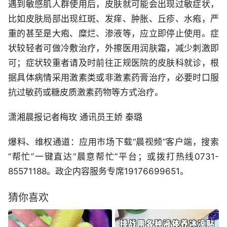
遇到敏感肌人群使用后，皮肤就可能会出现过敏症状，
比如皮肤局部出现红斑、发痒、肿胀、丘疹、水疱，严
重的甚至是大疱、糜烂、渗液等，应立即停止使用。症
状较轻者可做冷敷治疗，外擦医用润肤霜，减少刺激即
可；症状较重者请及时前往正规医院的皮肤科就诊，根
据具体病情采用激素类或非激素药膏治疗，必要时口服
抗过敏药或糖皮质激素药物等方式治疗。
潇湘晨报记者梅玫 通讯员王娇 秦璐
爆料、维权通道：应用市场下载“晨视频”客户端，搜索
“帮忙”一键直达“晨意帮忙”平台；或拨打热线0731-
85571188。政企内容服务专席19176699651。
猜你喜欢