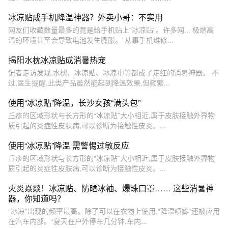
冰凉贴成手机降温神器？外卖小哥：不实用
网友们收藏数量最多的竟是给手机贴上“冰凉贴”。许多网... 极端高
温的环境甚至会导致电池发生膨胀。”从事手机维修...
揭阳水枕冰凉贴成消暑热宠
记者走访发现,水枕、冰凉贴、冰凉巾等都成了走红的消暑神器。 不
过,医生提醒,此类产品虽然能起到降温效果,但频繁...
使用“冰凉贴”降温，长沙女孩“满头包”
丘疹的区域形状与长方形的“冰凉贴”大小相近,属于皮肤接触外界物
质引起的炎症性皮肤病,可以诊断为接触性皮炎。...
使用“冰凉贴”降温 需警惕过敏反应
丘疹的区域形状与长方形的“冰凉贴”大小相近,属于皮肤接触外界物
质引起的炎症性皮肤病,可以诊断为接触性皮炎。...
火炎焱燚！冰凉贴、防晒冰袖、爆珠口罩…… 这些消暑神
器，你知道吗？
“冰凉”出现的频率最高。除了可以在衣物上使用,“降温喷雾”还被应用
在汽车内部。“夏天在户外停车几分钟,车内...