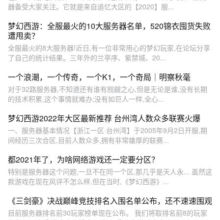
器备受大家关注。它就是来自追忆大区的【2020】服...
梦幻西游：全服最火的10大服务器名单，520锦衣囤货失败
遭甩卖？
全服最火的8大服务器!近日,有一位非常用心的梦幻玩家,在论坛分享
了自己的统计结果。三年外的兰亭序、紫禁城、20...
一个浪潮，一个传奇，一个K1，一个奇局｜明察秋毫
对于32路服务器,不知道还有谁有觊觎之心,但是无论是谁,没有长期
的技术积累,这个事情就难办;没有如巨人一样,全心...
梦幻西游2022年大区最新推荐 台州湾人数众多联赛火爆
一、服务器基本情况【浙江一区·台州湾】于2005年9月2日开服,期
间经历三次合区,目前人数众多,拥有非常雄厚的联赛...
都2021年了，为啥网络游戏还一定要分区？
特别是服务器这个问题,一旦不在同一个区,那几乎是天人永... 虽然这
款游戏在现在风评不怎么样,但在当时,《梦幻西游》...
《三剑豪》决战巅峰竞技排名入围名单公布，还不速速围观
目前服务器排名前30玩家榜单现在公布。 我们将取排名前8的玩家