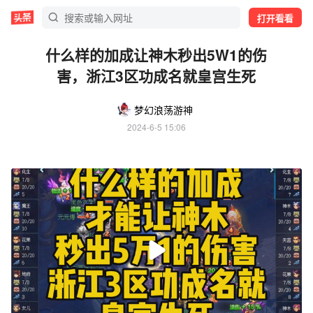
打开看看
什么样的加成让神木秒出5W1的伤
害，浙江3区功成名就皇宫生死
梦幻浪荡游神
2024-6-5 15:06